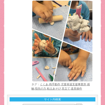
タグ：
くくあ
,
両手動作
,
児童発達支援事業所
,
感
触
,
指先の力
,
粘土あそび
,
見立て
,
道具操作
サイト内検索