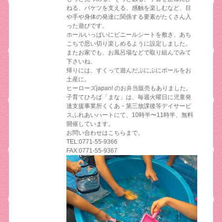
ねる、バケツを支える、感触を楽しむなど、目
や手や身体の発達に関係する要素がたくさん入
った遊びです。
ホールいっぱいにビニールシートを敷き、あち
こちで思い切り楽しめるように設定しました。
またお家でも、お風呂場などで取り組んでみて
下さいね。
帰りには、すくって遊んだぷにぷにボールをお
土産に。
ヒーローズjapan! のお弁当販売もありました。
子育てひろば「まな」は、毎週火曜日に児童発
達支援事業所くくあ・第三放課後等デイサービ
スふれあいハートにて、10時半〜11時半、無料
開催しています。
お問い合わせはこちらまで。
TEL:0771-55-9366
FAX:0771-55-9367