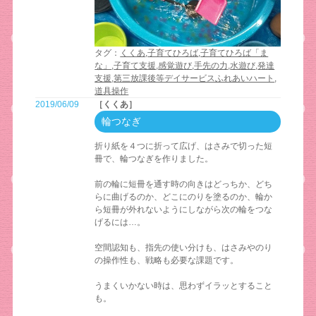
タグ：
くくあ
,
子育てひろば
,
子育てひろば「ま
な」
,
子育て支援
,
感覚遊び
,
手先の力
,
水遊び
,
発達
支援
,
第三放課後等デイサービスふれあいハート
,
道具操作
2019/06/09
［くくあ］
輪つなぎ
折り紙を４つに折って広げ、はさみで切った短
冊で、輪つなぎを作りました。
前の輪に短冊を通す時の向きはどっちか、どち
らに曲げるのか、どこにのりを塗るのか、輪か
ら短冊が外れないようにしながら次の輪をつな
げるには…。
空間認知も、指先の使い分けも、はさみやのり
の操作性も、戦略も必要な課題です。
うまくいかない時は、思わずイラッとすること
も。