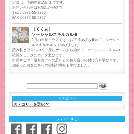
定員は、予約先着15組までです。
お問い合わせはお電話かFAXで。
TEL：0771-55-9366
FAX：0771-55-9367
［くくあ］
ソーシャルスキルカルタ
1月の年長クラスでは、お正月遊びも兼ねて、ソーシャ
ルスキルカルタで遊びました。
読み札と取り札のペア探しゲームから始めて、ソーシャルスキルの
確認をし、次にカルタ遊びです。
白熱する中、勝ち負けへの思いとの折り合いの付け方も学びます。
頑張ったお友だちへの称賛の意味も学びました。
カテゴリー
カ
テ
ゴ
フォローする
リ
Facebook
Facebook
Facebook
Instagram
ー