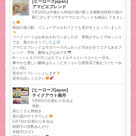
[ヒーローズjapan]
アマビエブレンド
5月14日は午後から和知の道の駅と京都新光悦村の道の
駅に少しずつですがアマビエブレンドを納品してきまし
た
和知の道の駅、リニューアルされてとても見やすくなっていました
フードコートはお休みされていましたが、景色がキレイでゆっくり
でき、癒されそうでしたよ
アマビエブレンドはモカベースのふわっと甘みがきてコクもあるブ
レンド。苦味、酸味は少なめです
#ハッシュタグの方にはカフェドルチェというコーヒー豆を。
爽やかな優しい酸味はちょっとオシャレな喫茶店で飲むコーヒーみ
たい(笑)
気分がリフレッシュします
是非お試しください
[ヒーローズjapan]
テイクアウト南丹
5月8日の日替わり弁当は
焼鮭、
具だくさん卵焼き、
菜の花のサラダでした
5月7日の日替わり弁当は、
肉団子の甘酢あんかけ、
水餃子(エビ)