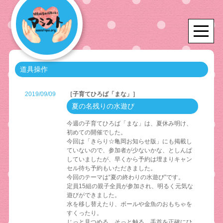
道具操作
2019/09/09
［子育てひろば「まな」］
夏の名残りの水遊び
今週の子育てひろば「まな」は、夏休み明け、
初めての開催でした。
今回は「きらり☆亀岡お知らせ版」にも掲載し
ていないので、参加者が少ないかな、としんぱ
していましたが、早くから予約は埋まりキャン
セル待ち予約もいただきました。
今回のテーマは“夏の終わりの水遊び”です。
定員15組の親子全員が参加され、明るく元気な
遊びができました。
水を移し替えたり、ボールや金魚のおもちゃを
すくったり。
じっと見つめる、そっと触る、手首を正確にひ