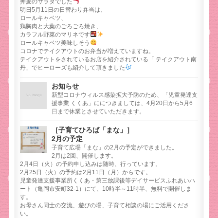
押麦のサラダでした
明日5月11日の日替わり弁当は、
ロールキャベツ、
鶏胸肉と大葉のごろごろ焼き、
カラフル野菜のマリネです
ロールキャベツ美味しそう
コロナでテイクアウトのお弁当が増えていますね。
テイクアウトをされているお店を紹介されている「 テイクアウト南
丹」でヒーローズも紹介して頂きました
お知らせ
新型コロナウィルス感染拡大予防のため、「児童発達支
援事業 くくあ」ににつきましては、4月20日から5月6
日まで休業とさせていただきます。
［子育てひろば「まな」］
2月の予定
子育て広場「まな」の2月の予定ができました。
2月は2回、開催します。
2月4日（火）の予約申し込みは随時、行っています。
2月25日（火）の予約は2月11日（月）からです。
児童発達支援事業所くくあ・第三放課後等デイサービスふれあいハ
ート（亀岡市安町32-1）にて、10時半～11時半、無料で開催しま
す。
お母さん同士の交流、遊びの場、子育て相談の場にご活用くださ
い。