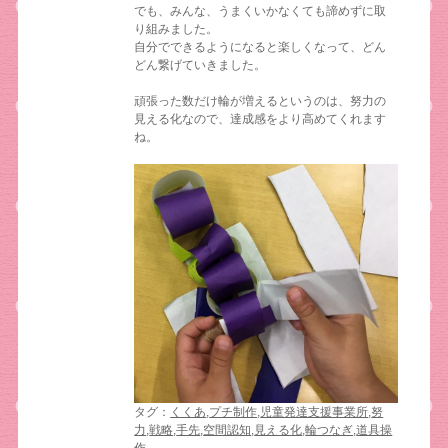
でも、みんな、うまくいかなくても諦めずに取
り組みました。
自分でできるようになると楽しくなって、どん
どん繋げていきました。
頑張った数だけ輪が増えるというのは、努力の
見える化なので、達成感をより高めてくれます
ね。
タグ：
くくあ
,
プチ制作
,
児童発達支援事業所
,
努
力
,
戦略
,
手先
,
空間認知
,
見える化
,
輪つなぎ
,
道具操