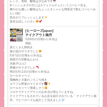
レンド。苦味、酸味は少なめです
#ハッシュタグの方にはカフェドルチェというコーヒー豆を。
爽やかな優しい酸味はちょっとオシャレな喫茶店で飲むコーヒーみ
たい(笑)
気分がリフレッシュします
是非お試しください
[ヒーローズjapan]
テイクアウト南丹
5月8日の日替わり弁当は
焼鮭、
具だくさん卵焼き、
菜の花のサラダでした
5月7日の日替わり弁当は、
肉団子の甘酢あんかけ、
水餃子(エビ)
押麦のサラダでした
明日5月11日の日替わり弁当は、
ロールキャベツ、
鶏胸肉と大葉のごろごろ焼き、
カラフル野菜のマリネです
ロールキャベツ美味しそう
コロナでテイクアウトのお弁当が増えていますね。
テイクアウトをされているお店を紹介されている「 テイクアウト南
丹」でヒーローズも紹介して頂きました