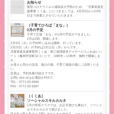
お知らせ
新型コロナウィルス感染拡大予防のため、「児童発達支
援事業 くくあ」ににつきましては、4月20日から5月6
日まで休業とさせていただきます。
［子育てひろば「まな」］
2月の予定
子育て広場「まな」の2月の予定ができました。
2月は2回、開催します。
2月4日（火）の予約申し込みは随時、行っています。
2月25日（火）の予約は2月11日（月）からです。
児童発達支援事業所くくあ・第三放課後等デイサービスふれあいハ
ート（亀岡市安町32-1）にて、10時半～11時半、無料で開催しま
す。
お母さん同士の交流、遊びの場、子育て相談の場にご活用くださ
い。
定員は、予約先着15組までです。
お問い合わせはお電話かFAXで。
TEL：0771-55-9366
FAX：0771-55-9367
［くくあ］
ソーシャルスキルカルタ
1月の年長クラスでは、お正月遊びも兼ねて、ソーシャ
ルスキルカルタで遊びました。
読み札と取り札のペア探しゲームから始めて、ソーシャルスキルの