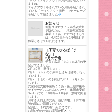
コロナでテイクアウトのお弁当が増えてい
ますね。
テイクアウトをされているお店を紹介され
ている「 テイクアウト南丹」でヒーローズ
も紹介して頂きました
お知らせ
新型コロナウィルス感染拡大
予防のため、「児童発達支援
事業 くくあ」ににつきまして
は、4月20日から5月6日まで
休業とさせていただきます。
［子育てひろば「ま
な」］
2月の予定
子育て広場「まな」の2月の予
定ができました。
2月は2回、開催します。
2月4日（火）の予約申し込みは随時、行っ
ています。
2月25日（火）の予約は2月11日（月）か
らです。
児童発達支援事業所くくあ・第三放課後等
デイサービスふれあいハート（亀岡市安町
32-1）にて、10時半～11時半、無料で開催
します。
お母さん同士の交流、遊びの場、子育て相
談の場にご活用ください。
定員は、予約先着15組までです。
お問い合わせはお電話かFAXで。