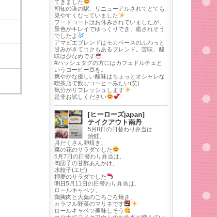
てきました
和知の道の駅、リニューアルされてとても
見やすくなっていました
フードコートはお休みされていましたが、
景色がキレイでゆっくりでき、癒されそう
でしたよ
アマビエブレンドはモカベースのふわっと
甘みがきてコクもあるブレンド。苦味、酸
味は少なめです
#ハッシュタグの方にはカフェドルチェと
いうコーヒー豆を。
爽やかな優しい酸味はちょっとオシャレな
喫茶店で飲むコーヒーみたい(笑)
気分がリフレッシュします
是非お試しください
[ヒーローズjapan]
テイクアウト南丹
5月8日の日替わり弁当は
焼鮭、
具だくさん卵焼き、
菜の花のサラダでした
5月7日の日替わり弁当は、
肉団子の甘酢あんかけ、
水餃子(エビ)
押麦のサラダでした
明日5月11日の日替わり弁当は、
ロールキャベツ、
鶏胸肉と大葉のごろごろ焼き、
カラフル野菜のマリネです
ロールキャベツ美味しそう