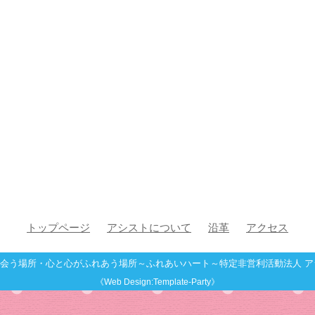
トップページ
アシストについて
沿革
アクセス
会う場所・心と心がふれあう場所～ふれあいハート～特定非営利活動法人 ア
《Web Design:Template-Party》