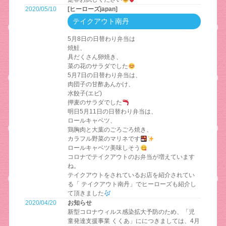
2020/05/10
[ヒーローズjapan]
テイクアウト南丹
5月8日の日替わり弁当は
焼鮭、
具だくさん卵焼き、
菜の花のサラダでした
5月7日の日替わり弁当は、
肉団子の甘酢あんかけ、
水餃子(エビ)
押麦のサラダでした
明日5月11日の日替わり弁当は、
ロールキャベツ、
鶏胸肉と大葉のごろごろ焼き、
カラフル野菜のマリネです
ロールキャベツ美味しそう
コロナでテイクアウトのお弁当が増えています
ね。
テイクアウトをされているお店を紹介されてい
る「 テイクアウト南丹」でヒーローズも紹介し
て頂きました
2020/04/20
お知らせ
新型コロナウィルス感染拡大予防のため、「児
童発達支援事業 くくあ」ににつきましては、4月