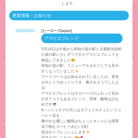
します。
更新情報・お知らせ
2020/05/15
[ヒーローズjapan]
アマビエブレンド
5月14日は午後から和知の道の駅と京都新光悦村
の道の駅に少しずつですがアマビエブレンドを
納品してきました
和知の道の駅、リニューアルされてとても見や
すくなっていました
フードコートはお休みされていましたが、景色
がキレイでゆっくりでき、癒されそうでしたよ
アマビエブレンドはモカベースのふわっと甘み
がきてコクもあるブレンド。苦味、酸味は少な
めです
#ハッシュタグの方にはカフェドルチェというコ
ーヒー豆を。
爽やかな優しい酸味はちょっとオシャレな喫茶
店で飲むコーヒーみたい(笑)
気分がリフレッシュします
是非お試しください