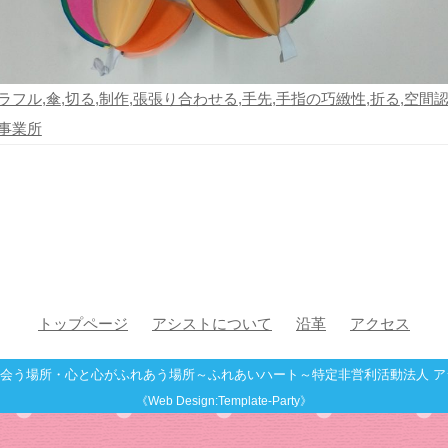
ラフル
,
傘
,
切る
,
制作
,
張張り合わせる
,
手先
,
手指の巧緻性
,
折る
,
空間
事業所
トップページ
アシストについて
沿革
アクセス
会う場所・心と心がふれあう場所～ふれあいハート～特定非営利活動法人 ア
《Web Design:Template-Party》