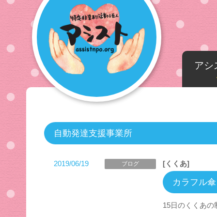
アシ
自動発達支援事業所
2019/06/19
[くくあ]
ブログ
カラフル傘
15日のくくあ