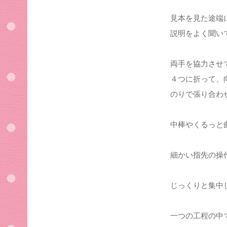
見本を見た途端
説明をよく聞い
両手を協力させ
４つに折って、
のりで張り合わ
中棒やくるっと
細かい指先の操
じっくりと集中
一つの工程の中