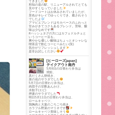
てきました
和知の道の駅、リニューアルされてとても
見やすくなっていました
フードコートはお休みされていましたが、
景色がキレイでゆっくりでき、癒されそう
でしたよ
アマビエブレンドはモカベースのふわっと
甘みがきてコクもあるブレンド。苦味、酸
味は少なめです
#ハッシュタグの方にはカフェドルチェと
いうコーヒー豆を。
爽やかな優しい酸味はちょっとオシャレな
喫茶店で飲むコーヒーみたい(笑)
気分がリフレッシュします
是非お試しください
[ヒーローズjapan]
テイクアウト南丹
5月8日の日替わり弁当は
焼鮭、
具だくさん卵焼き、
菜の花のサラダでした
5月7日の日替わり弁当は、
肉団子の甘酢あんかけ、
水餃子(エビ)
押麦のサラダでした
明日5月11日の日替わり弁当は、
ロールキャベツ、
鶏胸肉と大葉のごろごろ焼き、
カラフル野菜のマリネです
ロールキャベツ美味しそう