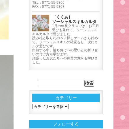
TEL：0771-55-9366
FAX：0771-55-9367
［くくあ］
ソーシャルスキルカルタ
1月の年長クラスでは、お正月
遊びも兼ねて、ソーシャルス
キルカルタで遊びました。
読み札と取り札のペア探しゲームから始め
て、ソーシャルスキルの確認をし、次にカ
ルタ遊びです。
白熱する中、勝ち負けへの思いとの折り合
いの付け方も学びます。
頑張ったお友だちへの称賛の意味も学びま
した。
カテゴリー
カ
テ
ゴ
フォローする