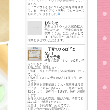
コロナでテイクアウトのお弁当が増えてい
ますね。
テイクアウトをされているお店を紹介され
ている「 テイクアウト南丹」でヒーローズ
も紹介して頂きました
お知らせ
新型コロナウィルス感染拡大
予防のため、「児童発達支援
事業 くくあ」ににつきまして
は、4月20日から5月6日まで
休業とさせていただきます。
［子育てひろば「ま
な」］
2月の予定
子育て広場「まな」の2月の予
定ができました。
2月は2回、開催します。
2月4日（火）の予約申し込みは随時、行っ
ています。
2月25日（火）の予約は2月11日（月）か
らです。
児童発達支援事業所くくあ・第三放課後等
デイサービスふれあいハート（亀岡市安町
32-1）にて、10時半～11時半、無料で開催
します。
お母さん同士の交流、遊びの場、子育て相
談の場にご活用ください。
定員は、予約先着15組までです。
お問い合わせはお電話かFAXで。