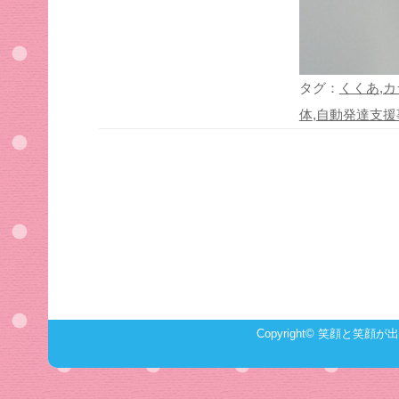
タグ：
くくあ
,
カ
体
,
自動発達支援
Copyright©
笑顔と笑顔が出