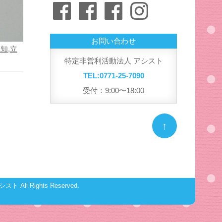
Facebook
Facebook
Facebook
Instagram
リ
ー
お問い合わせ
認知
,
立
特定非営利活動法人 アシスト
TEL:0771-25-7090
受付：9:00〜18:00
↑
シスト
All Rights Reserved.