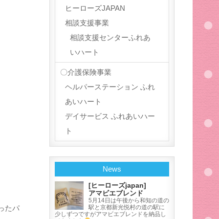
ヒーローズJAPAN
相談支援事業
相談支援センターふれあ
いハート
〇介護保険事業
ヘルパーステーション ふれ
あいハート
デイサービス ふれあいハー
ト
News
[ヒーローズjapan]
アマビエブレンド
5月14日は午後から和知の道の
ったパ
駅と京都新光悦村の道の駅に
少しずつですがアマビエブレンドを納品し