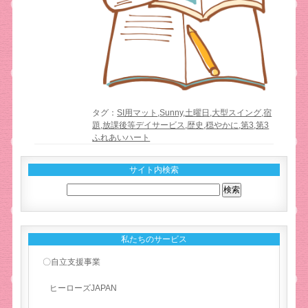
タグ：
SI用マット
,
Sunny
,
土曜日
,
大型スイング
,
宿
題
,
放課後等デイサービス
,
歴史
,
穏やかに
,
第3
,
第3
ふれあいハート
サイト内検索
私たちのサービス
〇自立支援事業
ヒーローズJAPAN