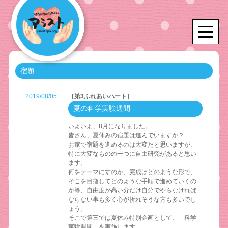
宿題
2019/08/05
［第3ふれあいハート］
夏の科学実験週間
いよいよ、8月になりました。
皆さん、夏休みの宿題は進んでいますか？
お家で宿題を進めるのは大変だと思いますが、
特に大変なものの一つに自由研究があると思い
ます。
何をテーマにすのか、完成はどのような形で、
そこを目指してどのような手順で進めていくの
か等、自由度が高い分だけ自分でやらなければ
ならない事も多く心が折れそうな方も多いでし
ょう。
そこで第三では夏休み特別企画として、「科学
実験週間」を実施します。