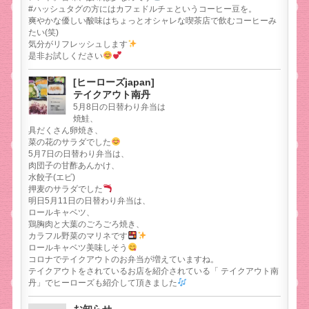
#ハッシュタグの方にはカフェドルチェというコーヒー豆を。
爽やかな優しい酸味はちょっとオシャレな喫茶店で飲むコーヒーみ
たい(笑)
気分がリフレッシュします
是非お試しください
[ヒーローズjapan]
テイクアウト南丹
5月8日の日替わり弁当は
焼鮭、
具だくさん卵焼き、
菜の花のサラダでした
5月7日の日替わり弁当は、
肉団子の甘酢あんかけ、
水餃子(エビ)
押麦のサラダでした
明日5月11日の日替わり弁当は、
ロールキャベツ、
鶏胸肉と大葉のごろごろ焼き、
カラフル野菜のマリネです
ロールキャベツ美味しそう
コロナでテイクアウトのお弁当が増えていますね。
テイクアウトをされているお店を紹介されている「 テイクアウト南
丹」でヒーローズも紹介して頂きました
お知らせ