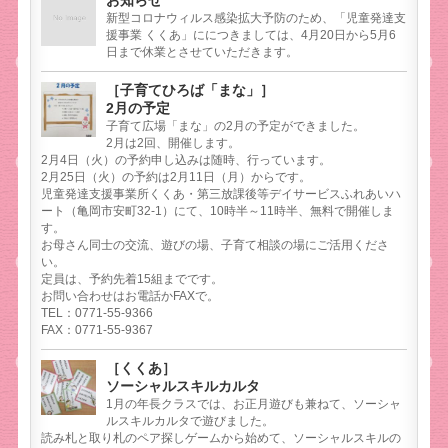
新型コロナウィルス感染拡大予防のため、「児童発達支
援事業 くくあ」ににつきましては、4月20日から5月6
日まで休業とさせていただきます。
［子育てひろば「まな」］
2月の予定
子育て広場「まな」の2月の予定ができました。
2月は2回、開催します。
2月4日（火）の予約申し込みは随時、行っています。
2月25日（火）の予約は2月11日（月）からです。
児童発達支援事業所くくあ・第三放課後等デイサービスふれあいハ
ート（亀岡市安町32-1）にて、10時半～11時半、無料で開催しま
す。
お母さん同士の交流、遊びの場、子育て相談の場にご活用くださ
い。
定員は、予約先着15組までです。
お問い合わせはお電話かFAXで。
TEL：0771-55-9366
FAX：0771-55-9367
［くくあ］
ソーシャルスキルカルタ
1月の年長クラスでは、お正月遊びも兼ねて、ソーシャ
ルスキルカルタで遊びました。
読み札と取り札のペア探しゲームから始めて、ソーシャルスキルの