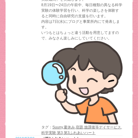
8月19日〜24日の午前中、毎日種類の異なる科学
実験の体験学習を行い、科学の楽しさを体験す
ると同時に自由研究の支援を行います。
内容は7日(水)にブログと事業所内にて発表しま
す。
いつもとはちょっと違う活動を用意してますの
で、みなさん楽しみにしていてください。
タグ：
Suuny
,
夏休み
,
宿題
,
放課後等デイサービス
,
科学実験
,
第3
,
第3ふれあいハート