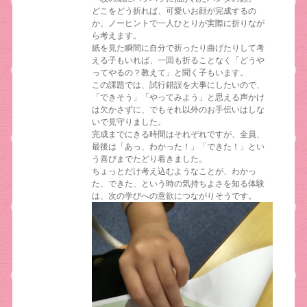
どこをどう折れば、可愛いお顔が完成するの
か、ノーヒントで一人ひとりが実際に折りなが
ら考えます。
紙を見た瞬間に自分で折ったり曲げたりして考
える子もいれば、一回も折ることなく「どうや
ってやるの？教えて」と聞く子もいます。
この課題では、試行錯誤を大事にしたいので、
「できそう」「やってみよう」と思える声かけ
は欠かさずに、でもそれ以外のお手伝いはしな
いで見守りました。
完成までにきる時間はそれぞれですが、全員、
最後は「あっ、わかった！」「できた！」とい
う喜びまでたどり着きました。
ちょっとだけ考え込むようなことが、わかっ
た、できた、という時の気持ちよさを知る体験
は、次の学びへの意欲につながりそうです。