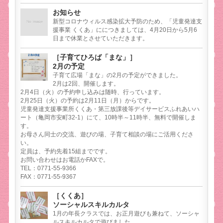
お知らせ
新型コロナウィルス感染拡大予防のため、「児童発達支
援事業 くくあ」ににつきましては、4月20日から5月6
日まで休業とさせていただきます。
［子育てひろば「まな」］
2月の予定
子育て広場「まな」の2月の予定ができました。
2月は2回、開催します。
2月4日（火）の予約申し込みは随時、行っています。
2月25日（火）の予約は2月11日（月）からです。
児童発達支援事業所くくあ・第三放課後等デイサービスふれあいハ
ート（亀岡市安町32-1）にて、10時半～11時半、無料で開催しま
す。
お母さん同士の交流、遊びの場、子育て相談の場にご活用くださ
い。
定員は、予約先着15組までです。
お問い合わせはお電話かFAXで。
TEL：0771-55-9366
FAX：0771-55-9367
［くくあ］
ソーシャルスキルカルタ
1月の年長クラスでは、お正月遊びも兼ねて、ソーシャ
ルスキルカルタで遊びました。