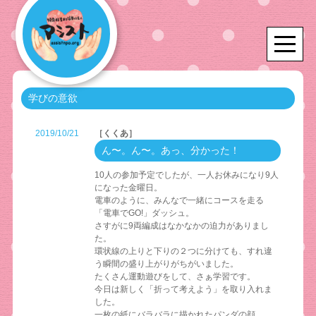
学びの意欲
2019/10/21
［くくあ］
ん〜。ん〜。あっ、分かった！
10人の参加予定でしたが、一人お休みになり9人
になった金曜日。
電車のように、みんなで一緒にコースを走る
「電車でGO!」ダッシュ。
さすがに9両編成はなかなかの迫力がありまし
た。
環状線の上りと下りの２つに分けても、すれ違
う瞬間の盛り上がりがちがいました。
たくさん運動遊びをして、さぁ学習です。
今日は新しく「折って考えよう」を取り入れま
した。
一枚の紙にバラバラに描かれたパンダの顔。