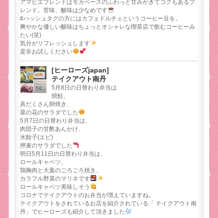
アマビエブレンドはモカベースのふわっと甘みがきてコクもあるブ
レンド。苦味、酸味は少なめです
#ハッシュタグの方にはカフェドルチェというコーヒー豆を。
爽やかな優しい酸味はちょっとオシャレな喫茶店で飲むコーヒーみ
たい(笑)
気分がリフレッシュします
是非お試しください
[ヒーローズjapan]
テイクアウト南丹
5月8日の日替わり弁当は
焼鮭、
具だくさん卵焼き、
菜の花のサラダでした
5月7日の日替わり弁当は、
肉団子の甘酢あんかけ、
水餃子(エビ)
押麦のサラダでした
明日5月11日の日替わり弁当は、
ロールキャベツ、
鶏胸肉と大葉のごろごろ焼き、
カラフル野菜のマリネです
ロールキャベツ美味しそう
コロナでテイクアウトのお弁当が増えていますね。
テイクアウトをされているお店を紹介されている「 テイクアウト南
丹」でヒーローズも紹介して頂きました