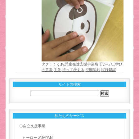
タグ：
くくあ
,
児童発達支援事業所
,
分かった
,
学び
の意欲
,
手先
,
折って考える
,
空間認知
,
試行錯誤
サイト内検索
私たちのサービス
〇自立支援事業
ヒーローズJAPAN