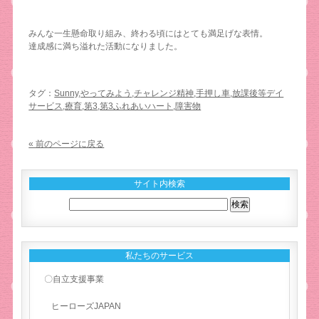
みんな一生懸命取り組み、終わる頃にはとても満足げな表情。
達成感に満ち溢れた活動になりました。
タグ：
Sunny
,
やってみよう
,
チャレンジ精神
,
手押し車
,
放課後等デイ
サービス
,
療育
,
第3
,
第3ふれあいハート
,
障害物
« 前のページに戻る
サイト内検索
私たちのサービス
〇自立支援事業
ヒーローズJAPAN