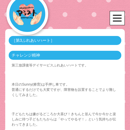
［第3ふれあいハート］
チャレンジ精神
第三放課後等デイサービスふれあいハートです。
本日のSunny(療育)は手押し車です。
普通にするだけでも大変ですが、障害物を設置することでより難し
くしてみました。
子どもたちは嫌がるどころか大喜び！きちんと並んで今か今かと楽
しみに待つ子どもたちからは「やってやるぞ！」という気持ちが伝
わってきました。