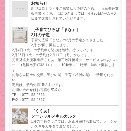
お知らせ
新型コロナウィルス感染拡大予防のため、「児童発達支
援事業 くくあ」ににつきましては、4月20日から5月6
日まで休業とさせていただきます。
［子育てひろば「まな」］
2月の予定
子育て広場「まな」の2月の予定ができました。
2月は2回、開催します。
2月4日（火）の予約申し込みは随時、行っています。
2月25日（火）の予約は2月11日（月）からです。
児童発達支援事業所くくあ・第三放課後等デイサービスふれあいハ
ート（亀岡市安町32-1）にて、10時半～11時半、無料で開催しま
す。
お母さん同士の交流、遊びの場、子育て相談の場にご活用くださ
い。
定員は、予約先着15組までです。
お問い合わせはお電話かFAXで。
TEL：0771-55-9366
FAX：0771-55-9367
［くくあ］
ソーシャルスキルカルタ
1月の年長クラスでは、お正月遊びも兼ねて、ソーシャ
ルスキルカルタで遊びました。