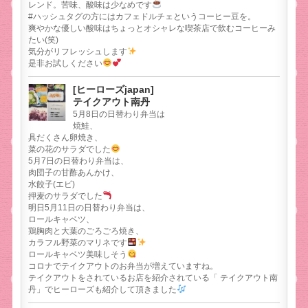
レンド。苦味、酸味は少なめです
#ハッシュタグの方にはカフェドルチェというコーヒー豆を。
爽やかな優しい酸味はちょっとオシャレな喫茶店で飲むコーヒーみ
たい(笑)
気分がリフレッシュします
是非お試しください
[ヒーローズjapan]
テイクアウト南丹
5月8日の日替わり弁当は
焼鮭、
具だくさん卵焼き、
菜の花のサラダでした
5月7日の日替わり弁当は、
肉団子の甘酢あんかけ、
水餃子(エビ)
押麦のサラダでした
明日5月11日の日替わり弁当は、
ロールキャベツ、
鶏胸肉と大葉のごろごろ焼き、
カラフル野菜のマリネです
ロールキャベツ美味しそう
コロナでテイクアウトのお弁当が増えていますね。
テイクアウトをされているお店を紹介されている「 テイクアウト南
丹」でヒーローズも紹介して頂きました