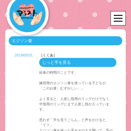
エジソン箸
2019/05/31
［くくあ］
じっと手を見る
給食の時間のことです。
練習用のエジソン箸を使っている子どもが、
「このお箸、むずかしい…」
よく見ると、人差し指用のリングだけでなく、
中指用のリングにまで人差し指が入っていま
す。
思わず「手を見てごらん」と声をかけると、
「て？」
エジソン箸を持った手をそのまま開いて、手の