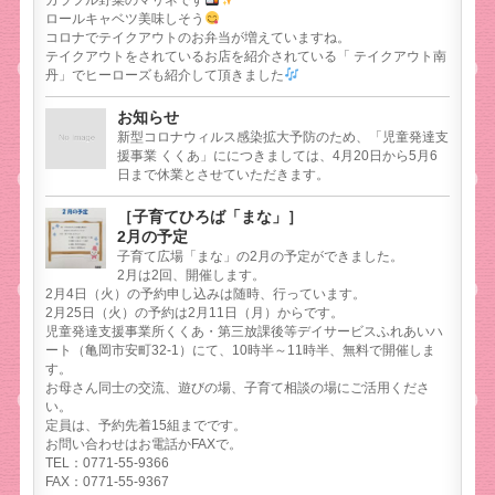
ロールキャベツ美味しそう
コロナでテイクアウトのお弁当が増えていますね。
テイクアウトをされているお店を紹介されている「 テイクアウト南
丹」でヒーローズも紹介して頂きました
お知らせ
新型コロナウィルス感染拡大予防のため、「児童発達支
援事業 くくあ」ににつきましては、4月20日から5月6
日まで休業とさせていただきます。
［子育てひろば「まな」］
2月の予定
子育て広場「まな」の2月の予定ができました。
2月は2回、開催します。
2月4日（火）の予約申し込みは随時、行っています。
2月25日（火）の予約は2月11日（月）からです。
児童発達支援事業所くくあ・第三放課後等デイサービスふれあいハ
ート（亀岡市安町32-1）にて、10時半～11時半、無料で開催しま
す。
お母さん同士の交流、遊びの場、子育て相談の場にご活用くださ
い。
定員は、予約先着15組までです。
お問い合わせはお電話かFAXで。
TEL：0771-55-9366
FAX：0771-55-9367