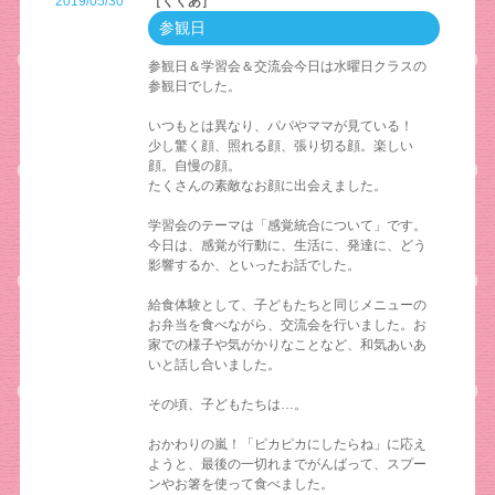
2019/05/30
［くくあ］
参観日
参観日＆学習会＆交流会今日は水曜日クラスの
参観日でした。
いつもとは異なり、パパやママが見ている！
少し驚く顔、照れる顔、張り切る顔。楽しい
顔。自慢の顔。
たくさんの素敵なお顔に出会えました。
学習会のテーマは「感覚統合について」です。
今日は、感覚が行動に、生活に、発達に、どう
影響するか、といったお話でした。
給食体験として、子どもたちと同じメニューの
お弁当を食べながら、交流会を行いました。お
家での様子や気がかりなことなど、和気あいあ
いと話し合いました。
その頃、子どもたちは…。
おかわりの嵐！「ピカピカにしたらね」に応え
ようと、最後の一切れまでがんばって、スプー
ンやお箸を使って食べました。