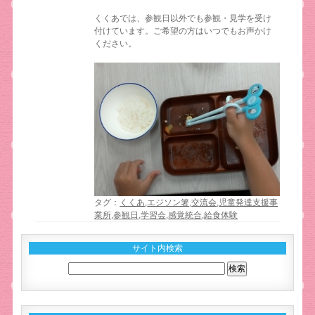
くくあでは、参観日以外でも参観・見学を受け
付けています。ご希望の方はいつでもお声かけ
ください。
タグ：
くくあ
,
エジソン箸
,
交流会
,
児童発達支援事
業所
,
参観日
,
学習会
,
感覚統合
,
給食体験
サイト内検索