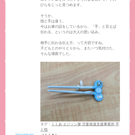
ひらをじっと見つめます。
そうか。
指と手は違う。
今はお箸の話をしているから、「手」と言えば
伝わる、というのは大人の思い込み。
相手に伝わる伝え方。って大切ですね。
子どもとのやりとりから、また一つ気付けた、
そんな場面でした。
タグ：
くくあ
,
エジソン箸
,
児童発達支援事業所
,
手
と指