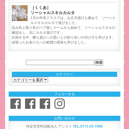
［くくあ］
ソーシャルスキルカルタ
1月の年長クラスでは、お正月遊びも兼ねて、ソーシャ
ルスキルカルタで遊びました。
読み札と取り札のペア探しゲームから始めて、ソーシャルスキルの
確認をし、次にカルタ遊びです。
白熱する中、勝ち負けへの思いとの折り合いの付け方も学びます。
頑張ったお友だちへの称賛の意味も学びました。
カテゴリー
カ
テ
ゴ
フォローする
リ
Facebook
Facebook
Facebook
Instagram
ー
お問い合わせ
特定非営利活動法人 アシスト
TEL:0771-25-7090