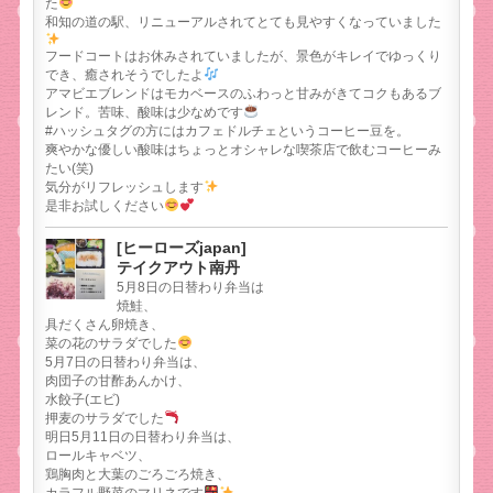
た
和知の道の駅、リニューアルされてとても見やすくなっていました
フードコートはお休みされていましたが、景色がキレイでゆっくり
でき、癒されそうでしたよ
アマビエブレンドはモカベースのふわっと甘みがきてコクもあるブ
レンド。苦味、酸味は少なめです
#ハッシュタグの方にはカフェドルチェというコーヒー豆を。
爽やかな優しい酸味はちょっとオシャレな喫茶店で飲むコーヒーみ
たい(笑)
気分がリフレッシュします
是非お試しください
[ヒーローズjapan]
テイクアウト南丹
5月8日の日替わり弁当は
焼鮭、
具だくさん卵焼き、
菜の花のサラダでした
5月7日の日替わり弁当は、
肉団子の甘酢あんかけ、
水餃子(エビ)
押麦のサラダでした
明日5月11日の日替わり弁当は、
ロールキャベツ、
鶏胸肉と大葉のごろごろ焼き、
カラフル野菜のマリネです