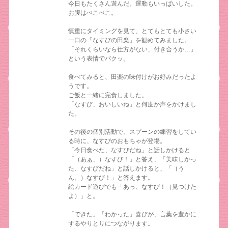
今日もたくさん遊んだ。運動もいっぱいした。
お腹はぺこぺこ。
慎重にタイミングを見て、とてもとても小さい
一口の「なすびの田楽」を勧めてみました。
「それくらいなら仕方がない、付き合うか…」
という表情でパクッ。
食べてみると、田楽の味付けがお好みだったよ
うです。
ご飯と一緒に完食しました。
「なすび、おいしいね」と何度か声をかけまし
た。
その後の個別活動で、スプーンの練習をしてい
る時に、なすびのおもちゃが登場。
「今日食べた、なすびだね」と話しかけると
「（あぁ、）なすび！」と答え、「美味しかっ
た、なすびだね」と話しかけると、「（う
ん。）なすび！」と答えます。
絵カード遊びでも「あっ、なすび！（見つけた
よ）」と。
「できた」「わかった」喜びが、言葉を豊かに
するやりとりにつながります。