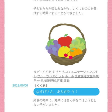
子どもたちが楽しみながら、いくつもの力を発
揮する時間にすることができました。
タグ：
くくあ
,
やりとり
,
コミュニケーションスキ
ル
,
フルーツバスケット
,
ルール
,
児童発達支援事業
所
,
年長
,
状況理解
,
言葉
,
運動
2019/06/06
［くくあ］
なすびさん、ありがとう！
給食の時間に、野菜には全く手をつけようとし
ない子がいました。