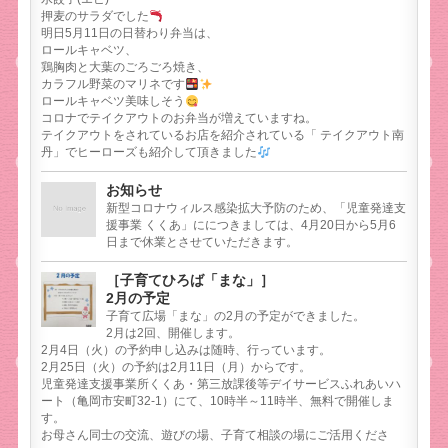
押麦のサラダでした
明日5月11日の日替わり弁当は、
ロールキャベツ、
鶏胸肉と大葉のごろごろ焼き、
カラフル野菜のマリネです
ロールキャベツ美味しそう
コロナでテイクアウトのお弁当が増えていますね。
テイクアウトをされているお店を紹介されている「 テイクアウト南
丹」でヒーローズも紹介して頂きました
お知らせ
新型コロナウィルス感染拡大予防のため、「児童発達支
援事業 くくあ」ににつきましては、4月20日から5月6
日まで休業とさせていただきます。
［子育てひろば「まな」］
2月の予定
子育て広場「まな」の2月の予定ができました。
2月は2回、開催します。
2月4日（火）の予約申し込みは随時、行っています。
2月25日（火）の予約は2月11日（月）からです。
児童発達支援事業所くくあ・第三放課後等デイサービスふれあいハ
ート（亀岡市安町32-1）にて、10時半～11時半、無料で開催しま
す。
お母さん同士の交流、遊びの場、子育て相談の場にご活用くださ