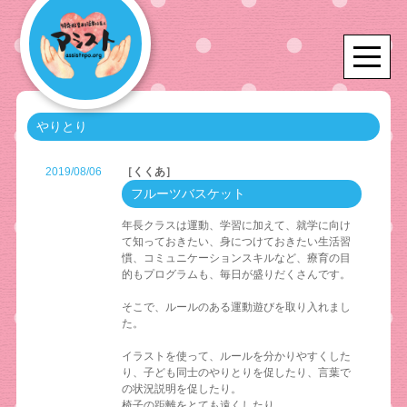
やりとり
2019/08/06
［くくあ］
フルーツバスケット
年長クラスは運動、学習に加えて、就学に向け
て知っておきたい、身につけておきたい生活習
慣、コミュニケーションスキルなど、療育の目
的もプログラムも、毎日が盛りだくさんです。
そこで、ルールのある運動遊びを取り入れまし
た。
イラストを使って、ルールを分かりやすくした
り、子ども同士のやりとりを促したり、言葉で
の状況説明を促したり。
椅子の距離をとても遠くしたり。