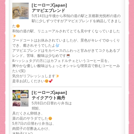
[ヒーローズjapan]
アマビエブレンド
5月14日は午後から和知の道の駅と京都新光悦村の道の
駅に少しずつですがアマビエブレンドを納品してきまし
た
和知の道の駅、リニューアルされてとても見やすくなっていました
フードコートはお休みされていましたが、景色がキレイでゆっくり
でき、癒されそうでしたよ
アマビエブレンドはモカベースのふわっと甘みがきてコクもあるブ
レンド。苦味、酸味は少なめです
#ハッシュタグの方にはカフェドルチェというコーヒー豆を。
爽やかな優しい酸味はちょっとオシャレな喫茶店で飲むコーヒーみ
たい(笑)
気分がリフレッシュします
是非お試しください
[ヒーローズjapan]
テイクアウト南丹
5月8日の日替わり弁当は
焼鮭、
具だくさん卵焼き、
菜の花のサラダでした
5月7日の日替わり弁当は、
肉団子の甘酢あんかけ、
水餃子(エビ)