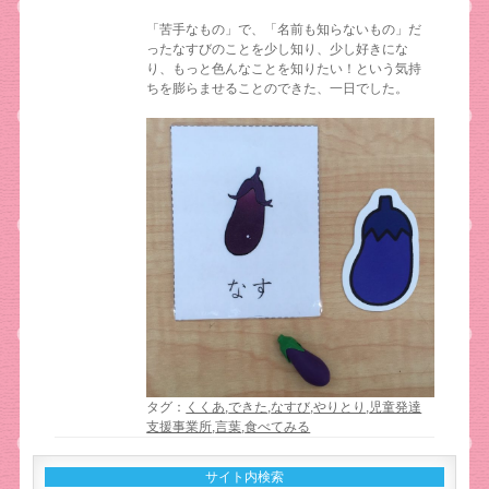
「苦手なもの」で、「名前も知らないもの」だ
ったなすびのことを少し知り、少し好きにな
り、もっと色んなことを知りたい！という気持
ちを膨らませることのできた、一日でした。
タグ：
くくあ
,
できた
,
なすび
,
やりとり
,
児童発達
支援事業所
,
言葉
,
食べてみる
サイト内検索