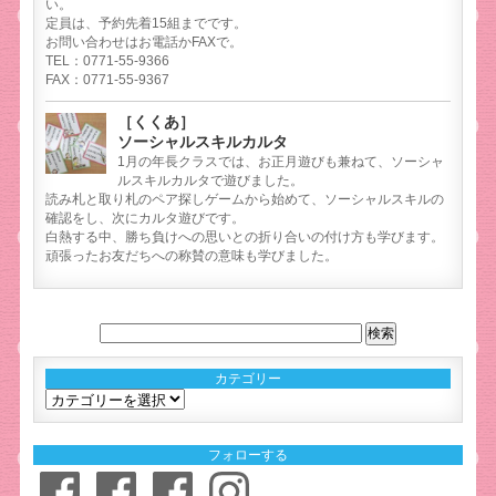
い。
定員は、予約先着15組までです。
お問い合わせはお電話かFAXで。
TEL：0771-55-9366
FAX：0771-55-9367
［くくあ］
ソーシャルスキルカルタ
1月の年長クラスでは、お正月遊びも兼ねて、ソーシャ
ルスキルカルタで遊びました。
読み札と取り札のペア探しゲームから始めて、ソーシャルスキルの
確認をし、次にカルタ遊びです。
白熱する中、勝ち負けへの思いとの折り合いの付け方も学びます。
頑張ったお友だちへの称賛の意味も学びました。
カテゴリー
カ
テ
ゴ
フォローする
リ
Facebook
Facebook
Facebook
Instagram
ー