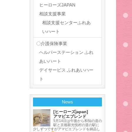
ヒーローズJAPAN
相談支援事業
相談支援センターふれあ
いハート
〇介護保険事業
ヘルパーステーション ふれ
あいハート
デイサービス ふれあいハー
ト
News
[ヒーローズjapan]
アマビエブレンド
5月14日は午後から和知の道の
駅と京都新光悦村の道の駅に
少しずつですがアマビエブレンドを納品し