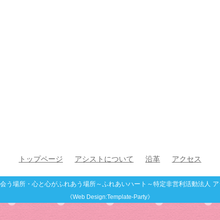
トップページ
アシストについて
沿革
アクセス
会う場所・心と心がふれあう場所～ふれあいハート～特定非営利活動法人 ア
《Web Design:Template-Party》