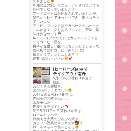
てきました
和知の道の駅、リニューアルされてとても
見やすくなっていました
フードコートはお休みされていましたが、
景色がキレイでゆっくりでき、癒されそう
でしたよ
アマビエブレンドはモカベースのふわっと
甘みがきてコクもあるブレンド。苦味、酸
味は少なめです
#ハッシュタグの方にはカフェドルチェと
いうコーヒー豆を。
爽やかな優しい酸味はちょっとオシャレな
喫茶店で飲むコーヒーみたい(笑)
気分がリフレッシュします
是非お試しください
[ヒーローズjapan]
テイクアウト南丹
5月8日の日替わり弁当は
焼鮭、
具だくさん卵焼き、
菜の花のサラダでした
5月7日の日替わり弁当は、
肉団子の甘酢あんかけ、
水餃子(エビ)
押麦のサラダでした
明日5月11日の日替わり弁当は、
ロールキャベツ、
鶏胸肉と大葉のごろごろ焼き、
カラフル野菜のマリネです
ロールキャベツ美味しそう