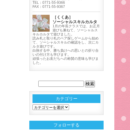
TEL：0771-55-9366
FAX：0771-55-9367
［くくあ］
ソーシャルスキルカルタ
1月の年長クラスでは、お正月
遊びも兼ねて、ソーシャルス
キルカルタで遊びました。
読み札と取り札のペア探しゲームから始め
て、ソーシャルスキルの確認をし、次にカ
ルタ遊びです。
白熱する中、勝ち負けへの思いとの折り合
いの付け方も学びます。
頑張ったお友だちへの称賛の意味も学びま
した。
カテゴリー
カ
テ
ゴ
フォローする