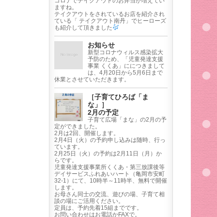
コロナでテイクアウトのお弁当が増えてい
ますね。
テイクアウトをされているお店を紹介され
ている「 テイクアウト南丹」でヒーローズ
も紹介して頂きました
お知らせ
新型コロナウィルス感染拡大
予防のため、「児童発達支援
事業 くくあ」ににつきまして
は、4月20日から5月6日まで
休業とさせていただきます。
［子育てひろば「ま
な」］
2月の予定
子育て広場「まな」の2月の予
定ができました。
2月は2回、開催します。
2月4日（火）の予約申し込みは随時、行っ
ています。
2月25日（火）の予約は2月11日（月）か
らです。
児童発達支援事業所くくあ・第三放課後等
デイサービスふれあいハート（亀岡市安町
32-1）にて、10時半～11時半、無料で開催
します。
お母さん同士の交流、遊びの場、子育て相
談の場にご活用ください。
定員は、予約先着15組までです。
お問い合わせはお電話かFAXで。