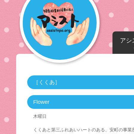
アシ
［くくあ］
Flower
木曜日
くくあと第三ふれあいハートのある、安町の事業