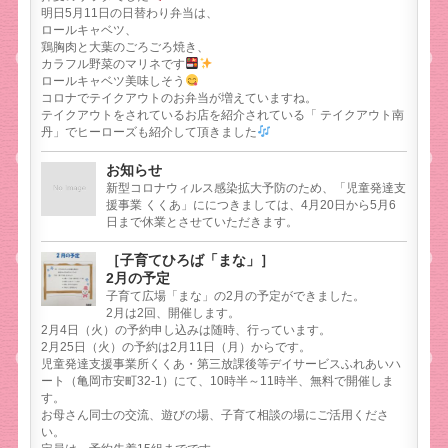
明日5月11日の日替わり弁当は、
ロールキャベツ、
鶏胸肉と大葉のごろごろ焼き、
カラフル野菜のマリネです
ロールキャベツ美味しそう
コロナでテイクアウトのお弁当が増えていますね。
テイクアウトをされているお店を紹介されている「 テイクアウト南
丹」でヒーローズも紹介して頂きました
お知らせ
新型コロナウィルス感染拡大予防のため、「児童発達支
援事業 くくあ」ににつきましては、4月20日から5月6
日まで休業とさせていただきます。
［子育てひろば「まな」］
2月の予定
子育て広場「まな」の2月の予定ができました。
2月は2回、開催します。
2月4日（火）の予約申し込みは随時、行っています。
2月25日（火）の予約は2月11日（月）からです。
児童発達支援事業所くくあ・第三放課後等デイサービスふれあいハ
ート（亀岡市安町32-1）にて、10時半～11時半、無料で開催しま
す。
お母さん同士の交流、遊びの場、子育て相談の場にご活用くださ
い。