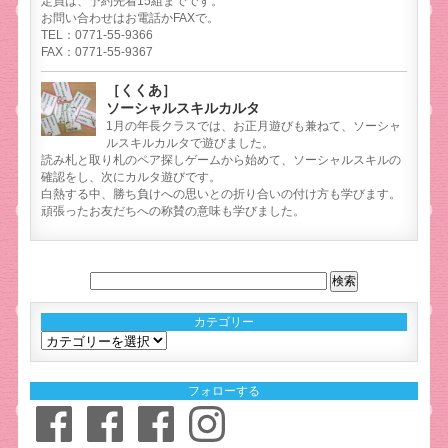
定員は、予約先着15組までです。
お問い合わせはお電話かFAXで。
TEL：0771-55-9366
FAX：0771-55-9367
［くくあ］
ソーシャルスキルカルタ
1月の年長クラスでは、お正月遊びも兼ねて、ソーシャ
ルスキルカルタで遊びました。
読み札と取り札のペア探しゲームから始めて、ソーシャルスキルの
確認をし、次にカルタ遊びです。
白熱する中、勝ち負けへの思いとの折り合いの付け方も学びます。
頑張ったお友だちへの称賛の意味も学びました。
カテゴリー
カ
テ
ゴ
フォローする
リ
Facebook
Facebook
Facebook
Instagram
ー