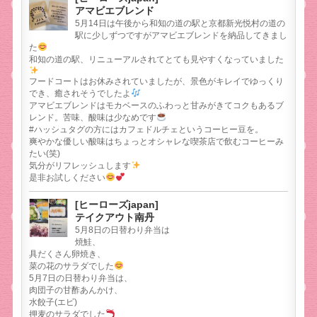
アマビエブレンド
5月14日は午後から和知の道の駅と京都新光悦村の道の
駅に少しずつですがアマビエブレンドを納品してきまし
た
和知の道の駅、リニューアルされてとても見やすくなっていました
フードコートはお休みされていましたが、景色がキレイでゆっくり
でき、癒されそうでしたよ
アマビエブレンドはモカベースのふわっと甘みがきてコクもあるブ
レンド。苦味、酸味は少なめです
#ハッシュタグの方にはカフェドルチェというコーヒー豆を。
爽やかな優しい酸味はちょっとオシャレな喫茶店で飲むコーヒーみ
たい(笑)
気分がリフレッシュします
是非お試しください
[ヒーローズjapan]
テイクアウト南丹
5月8日の日替わり弁当は
焼鮭、
具だくさん卵焼き、
菜の花のサラダでした
5月7日の日替わり弁当は、
肉団子の甘酢あんかけ、
水餃子(エビ)
押麦のサラダでした