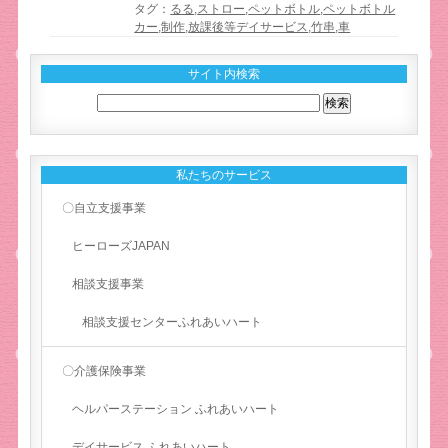
タグ：
るる
,
ストロー
,
ペットボトル
,
ペットボトル
カー
,
制作
,
放課後等デイサービス
,
竹串
,
車
サイト内検索
私たちのサービス
〇自立支援事業
ヒーローズJAPAN
相談支援事業
相談支援センターふれあいハート
〇介護保険事業
ヘルパーステーション ふれあいハート
デイサービス ふれあいハート