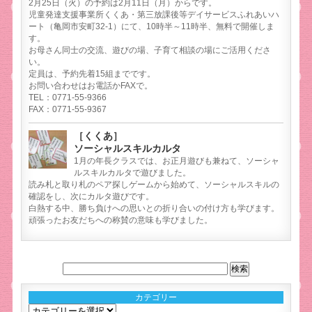
2月25日（火）の予約は2月11日（月）からです。
児童発達支援事業所くくあ・第三放課後等デイサービスふれあいハ
ート（亀岡市安町32-1）にて、10時半～11時半、無料で開催しま
す。
お母さん同士の交流、遊びの場、子育て相談の場にご活用くださ
い。
定員は、予約先着15組までです。
お問い合わせはお電話かFAXで。
TEL：0771-55-9366
FAX：0771-55-9367
［くくあ］
ソーシャルスキルカルタ
1月の年長クラスでは、お正月遊びも兼ねて、ソーシャ
ルスキルカルタで遊びました。
読み札と取り札のペア探しゲームから始めて、ソーシャルスキルの
確認をし、次にカルタ遊びです。
白熱する中、勝ち負けへの思いとの折り合いの付け方も学びます。
頑張ったお友だちへの称賛の意味も学びました。
カテゴリー
カ