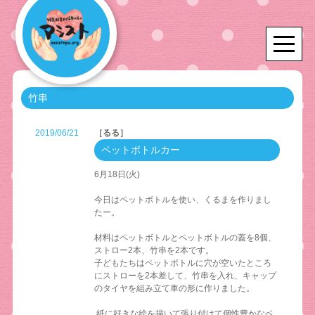
竹串
2019/06/21
［るる］
ペットボトルカー
6月18日(火)
今日はペットボトルを使い、くるまを作りまし
たー。
材料はペットボトルとペットボトルの蓋を8個、
ストロー2本、竹串を2本です。
子どもたちはペットボトルに穴が空いたところ
にストローを2本差して、竹串を入れ、キャップ
のタイヤを組み立て車の形に作りました。
紙に好きな絵を描いて張り付けて個性豊かなペ