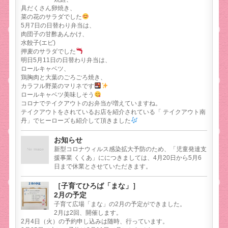
具だくさん卵焼き、
菜の花のサラダでした
5月7日の日替わり弁当は、
肉団子の甘酢あんかけ、
水餃子(エビ)
押麦のサラダでした
明日5月11日の日替わり弁当は、
ロールキャベツ、
鶏胸肉と大葉のごろごろ焼き、
カラフル野菜のマリネです
ロールキャベツ美味しそう
コロナでテイクアウトのお弁当が増えていますね。
テイクアウトをされているお店を紹介されている「 テイクアウト南
丹」でヒーローズも紹介して頂きました
お知らせ
新型コロナウィルス感染拡大予防のため、「児童発達支
援事業 くくあ」ににつきましては、4月20日から5月6
日まで休業とさせていただきます。
［子育てひろば「まな」］
2月の予定
子育て広場「まな」の2月の予定ができました。
2月は2回、開催します。
2月4日（火）の予約申し込みは随時、行っています。