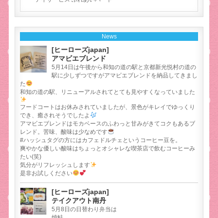
News
[ヒーローズjapan]
アマビエブレンド
5月14日は午後から和知の道の駅と京都新光悦村の道の
駅に少しずつですがアマビエブレンドを納品してきまし
た
和知の道の駅、リニューアルされてとても見やすくなっていました
フードコートはお休みされていましたが、景色がキレイでゆっくり
でき、癒されそうでしたよ
アマビエブレンドはモカベースのふわっと甘みがきてコクもあるブ
レンド。苦味、酸味は少なめです
#ハッシュタグの方にはカフェドルチェというコーヒー豆を。
爽やかな優しい酸味はちょっとオシャレな喫茶店で飲むコーヒーみ
たい(笑)
気分がリフレッシュします
是非お試しください
[ヒーローズjapan]
テイクアウト南丹
5月8日の日替わり弁当は
焼鮭、