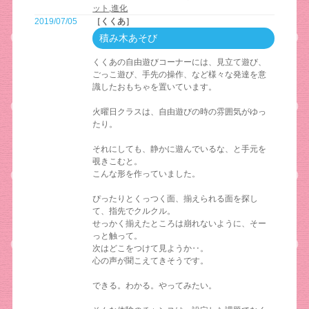
ット
,
進化
2019/07/05
［くくあ］
積み木あそび
くくあの自由遊びコーナーには、見立て遊び、
ごっこ遊び、手先の操作、など様々な発達を意
識したおもちゃを置いています。
火曜日クラスは、自由遊びの時の雰囲気がゆっ
たり。
それにしても、静かに遊んでいるな、と手元を
覗きこむと。
こんな形を作っていました。
ぴったりとくっつく面、揃えられる面を探し
て、指先でクルクル。
せっかく揃えたところは崩れないように、そー
っと触って。
次はどこをつけて見ようか‥。
心の声が聞こえてきそうです。
できる。わかる。やってみたい。