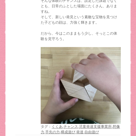
そんな体験のチャンスは、設定した課題でなく
とも、日常のふとした場面にたくさん、ありま
すね。
そして、新しい発見という素敵な宝物を見つけ
た子どもの顔は、力強く輝きます。
だから、今はこのままもう少し、そっとこの体
験を見守ろう。
タグ：
くくあ
,
チャンス
,
児童発達支援事業所
,
想像
力
,
手先の力
,
構成遊び
,
発達
,
自由遊び