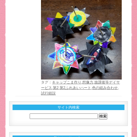
タグ：
キャップこま作り
,
想像力
,
放課後等デイサ
ービス
,
第2
,
第2ふれあいハート
,
色の組み合わせ
,
試行錯誤
サイト内検索