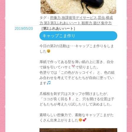
タグ：
想像力
,
放課後等デイサービス
,
昆虫
,
構成
力
,
第3
,
第3ふれあいハート
,
観察力
,
遊び
,
集中力
2019/05/20
［第2ふれあいハート］
キャップこま作り
今日の第2の活動は･･･キャップこま作りをしま
した
厚紙で作ってある型を薄い紙の上に置き、自分
で線を引いてハサミ
で切りました。
色塗りでは「この色がカッコイイ」 と、色の組
み合わせを考えて子どもたちが自由に塗ってい
ます
爪楊枝を刺す穴はスタッフが開けましたが、
「ココが良く回る
」と、穴を開ける位置は子
どもたちが考えたり試したりして決めました。
素晴らしい想像力で、素敵なキャップこまがた
くさん出来上がりました