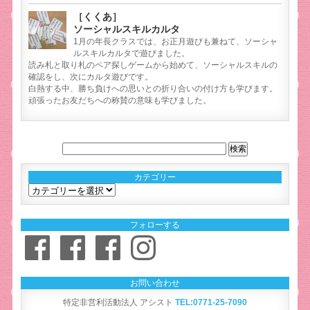
［くくあ］
ソーシャルスキルカルタ
1月の年長クラスでは、お正月遊びも兼ねて、ソーシャ
ルスキルカルタで遊びました。
読み札と取り札のペア探しゲームから始めて、ソーシャルスキルの
確認をし、次にカルタ遊びです。
白熱する中、勝ち負けへの思いとの折り合いの付け方も学びます。
頑張ったお友だちへの称賛の意味も学びました。
カテゴリー
カ
テ
ゴ
フォローする
リ
Facebook
Facebook
Facebook
Instagram
ー
お問い合わせ
特定非営利活動法人 アシスト
TEL:0771-25-7090