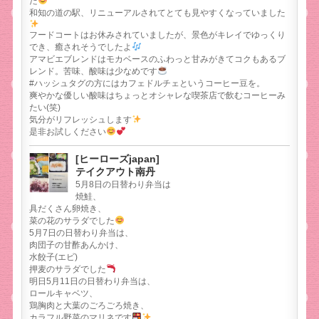
た
和知の道の駅、リニューアルされてとても見やすくなっていました
フードコートはお休みされていましたが、景色がキレイでゆっくり
でき、癒されそうでしたよ
アマビエブレンドはモカベースのふわっと甘みがきてコクもあるブ
レンド。苦味、酸味は少なめです
#ハッシュタグの方にはカフェドルチェというコーヒー豆を。
爽やかな優しい酸味はちょっとオシャレな喫茶店で飲むコーヒーみ
たい(笑)
気分がリフレッシュします
是非お試しください
[ヒーローズjapan]
テイクアウト南丹
5月8日の日替わり弁当は
焼鮭、
具だくさん卵焼き、
菜の花のサラダでした
5月7日の日替わり弁当は、
肉団子の甘酢あんかけ、
水餃子(エビ)
押麦のサラダでした
明日5月11日の日替わり弁当は、
ロールキャベツ、
鶏胸肉と大葉のごろごろ焼き、
カラフル野菜のマリネです