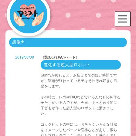
想像力
2019/07/08
［第3ふれあいハート］
進化する超人型ロボット
Sunnyが終わると、お迎えまでの短い時間です
が、宿題が終わっている子はそれぞれ好きな活
動をします。
その時に、レゴやLaQなどでいろんなものを作る
子たちがいるのですが、今日、あっと言う間に
子どもが作った超人型のロボットに驚きまし
た。
コックピットの中には、おそらくいろんな計器
をイメージしたパーツや窓枠などがあり、限ら
れたブロックでよく工夫したな、と感心しまし