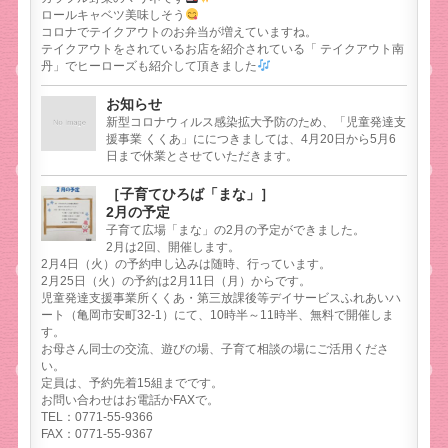
ロールキャベツ美味しそう
コロナでテイクアウトのお弁当が増えていますね。
テイクアウトをされているお店を紹介されている「 テイクアウト南
丹」でヒーローズも紹介して頂きました
お知らせ
新型コロナウィルス感染拡大予防のため、「児童発達支
援事業 くくあ」ににつきましては、4月20日から5月6
日まで休業とさせていただきます。
［子育てひろば「まな」］
2月の予定
子育て広場「まな」の2月の予定ができました。
2月は2回、開催します。
2月4日（火）の予約申し込みは随時、行っています。
2月25日（火）の予約は2月11日（月）からです。
児童発達支援事業所くくあ・第三放課後等デイサービスふれあいハ
ート（亀岡市安町32-1）にて、10時半～11時半、無料で開催しま
す。
お母さん同士の交流、遊びの場、子育て相談の場にご活用くださ
い。
定員は、予約先着15組までです。
お問い合わせはお電話かFAXで。
TEL：0771-55-9366
FAX：0771-55-9367