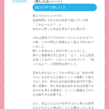
2019/06/05
［第3ふれあいハート］
遊びの中で輝いた力
第三でのひとコマです。
自由時間にそれぞれの玩具で遊んでいた時、
「これなーんだ？」と
自分から作った作品を見せてきた男の子。
それは昆虫でクワガタやヘラクレスオオカブト
の角、ハチの羽など特徴をよく捉えて作られて
いました。
聞くと見本はなく自分で作ったとのこと。
帰りに保護者の方に話すと「えっ、そんな昆虫
も知ってるの？」とびっくりされていて、『知
ってるよー」と得意気な顔でした。
見本も何もないところから作るには、自分の作
りたいものがどんな形かじっくり観察して覚え
ておく力や、作るための設計図を頭の中で思い
描く想像力、何と何を組み合わせれば完成でき
るのかを考える構成力、じっくり最後までやり
きる集中力が必要です。
また、次はどんなものを作ろうかと考える探求
心などをさらに伸ばすことにも繋がっていきま