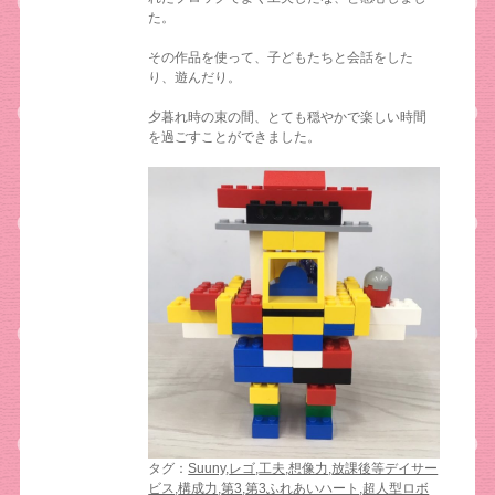
た。
その作品を使って、子どもたちと会話をした
り、遊んだり。
夕暮れ時の束の間、とても穏やかで楽しい時間
を過ごすことができました。
タグ：
Suuny
,
レゴ
,
工夫
,
想像力
,
放課後等デイサー
ビス
,
構成力
,
第3
,
第3ふれあいハート
,
超人型ロボ