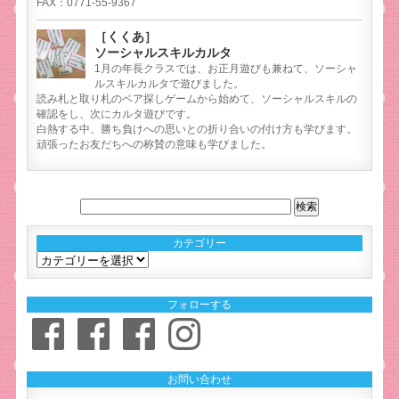
FAX：0771-55-9367
［くくあ］
ソーシャルスキルカルタ
1月の年長クラスでは、お正月遊びも兼ねて、ソーシャ
ルスキルカルタで遊びました。
読み札と取り札のペア探しゲームから始めて、ソーシャルスキルの
確認をし、次にカルタ遊びです。
白熱する中、勝ち負けへの思いとの折り合いの付け方も学びます。
頑張ったお友だちへの称賛の意味も学びました。
カテゴリー
カ
テ
ゴ
フォローする
リ
Facebook
Facebook
Facebook
Instagram
ー
お問い合わせ