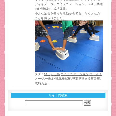
ディイメージ、コミュニケーション、SST、共通
の仲間体験、成功体験。
小さな足台を使った活動からでも、たくさんの
ことを得られました。
タグ：
SST
,
くくあ
,
コミュニケーション
,
ボディイ
メージ
,
一歩
,
仲間
,
体重移動
,
児童発達支援事業所
,
成功
,
足台
サイト内検索