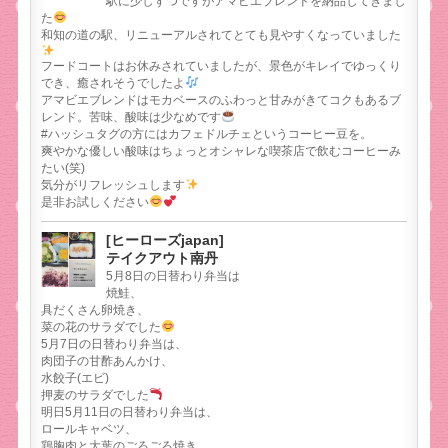
駅に少しずつですがアマビエブレンドを納品してきまし
た
和知の道の駅、リニューアルされてとても見やすくなっていました
フードコートはお休みされていましたが、景色がキレイでゆっくり
でき、癒されそうでしたよ
アマビエブレンドはモカベースのふわっと甘みがきてコクもあるブ
レンド。苦味、酸味は少なめです
#ハッシュタグの方にはカフェドルチェというコーヒー豆を。
爽やかな優しい酸味はちょっとオシャレな喫茶店で飲むコーヒーみ
たい(笑)
気分がリフレッシュします
是非お試しください
[ヒーローズjapan]
テイクアウト南丹
5月8日の日替わり弁当は
焼鮭、
具だくさん卵焼き、
菜の花のサラダでした
5月7日の日替わり弁当は、
肉団子の甘酢あんかけ、
水餃子(エビ)
押麦のサラダでした
明日5月11日の日替わり弁当は、
ロールキャベツ、
鶏胸肉と大葉のごろごろ焼き、