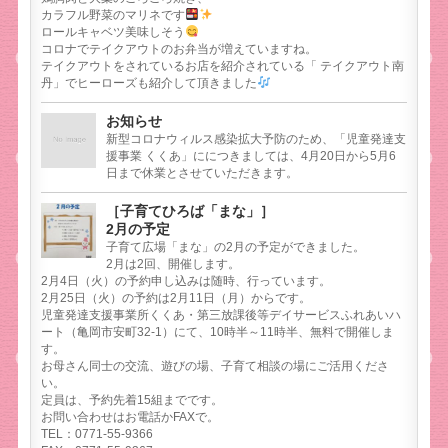
カラフル野菜のマリネです
ロールキャベツ美味しそう
コロナでテイクアウトのお弁当が増えていますね。
テイクアウトをされているお店を紹介されている「 テイクアウト南
丹」でヒーローズも紹介して頂きました
お知らせ
新型コロナウィルス感染拡大予防のため、「児童発達支
援事業 くくあ」ににつきましては、4月20日から5月6
日まで休業とさせていただきます。
［子育てひろば「まな」］
2月の予定
子育て広場「まな」の2月の予定ができました。
2月は2回、開催します。
2月4日（火）の予約申し込みは随時、行っています。
2月25日（火）の予約は2月11日（月）からです。
児童発達支援事業所くくあ・第三放課後等デイサービスふれあいハ
ート（亀岡市安町32-1）にて、10時半～11時半、無料で開催しま
す。
お母さん同士の交流、遊びの場、子育て相談の場にご活用くださ
い。
定員は、予約先着15組までです。
お問い合わせはお電話かFAXで。
TEL：0771-55-9366