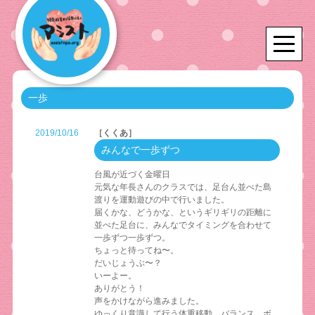
一歩
2019/10/16
［くくあ］
みんなで一歩ずつ
台風が近づく金曜日
元気な年長さんのクラスでは、足台ん並べた島
渡りを運動遊びの中で行いました。
届くかな、どうかな、というギリギリの距離に
並べた足台に、みんなでタイミングを合わせて
一歩ずつ一歩ずつ。
ちょっと待ってね〜。
だいじょうぶ〜？
いーよー。
ありがとう！
声をかけながら進みました。
ゆっくり意識して行う体重移動、バランス、ボ