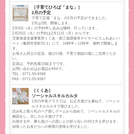
［子育てひろば「まな」］
2月の予定
子育て広場「まな」の2月の予定ができました。
2月は2回、開催します。
2月4日（火）の予約申し込みは随時、行っています。
2月25日（火）の予約は2月11日（月）からです。
児童発達支援事業所くくあ・第三放課後等デイサービスふれあいハ
ート（亀岡市安町32-1）にて、10時半～11時半、無料で開催しま
す。
お母さん同士の交流、遊びの場、子育て相談の場にご活用くださ
い。
定員は、予約先着15組までです。
お問い合わせはお電話かFAXで。
TEL：0771-55-9366
FAX：0771-55-9367
［くくあ］
ソーシャルスキルカルタ
1月の年長クラスでは、お正月遊びも兼ねて、ソーシャ
ルスキルカルタで遊びました。
読み札と取り札のペア探しゲームから始めて、ソーシャルスキルの
確認をし、次にカルタ遊びです。
白熱する中、勝ち負けへの思いとの折り合いの付け方も学びます。
頑張ったお友だちへの称賛の意味も学びました。