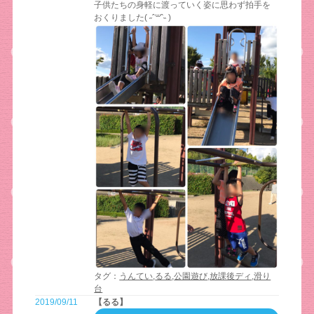
子供たちの身軽に渡っていく姿に思わず拍手を
おくりました( ˶ˆ꒳ˆ˵ )
タグ：
うんてい
,
るる
,
公園遊び
,
放課後ディ
,
滑り
台
2019/09/11
【るる】