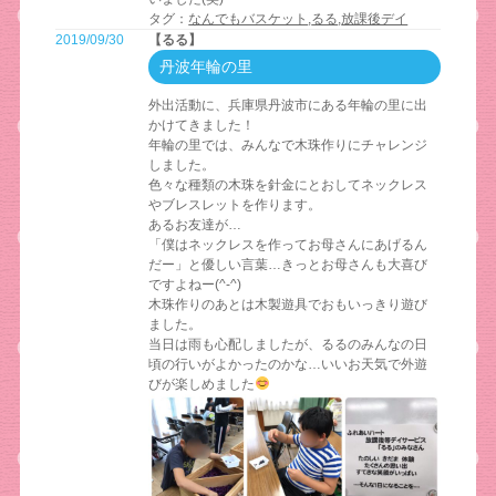
タグ：
なんでもバスケット
,
るる
,
放課後デイ
2019/09/30
【るる】
丹波年輪の里
外出活動に、兵庫県丹波市にある年輪の里に出
かけてきました！
年輪の里では、みんなで木珠作りにチャレンジ
しました。
色々な種類の木珠を針金にとおしてネックレス
やブレスレットを作ります。
あるお友達が…
「僕はネックレスを作ってお母さんにあげるん
だー」と優しい言葉…きっとお母さんも大喜び
ですよねー(^-^)
木珠作りのあとは木製遊具でおもいっきり遊び
ました。
当日は雨も心配しましたが、るるのみんなの日
頃の行いがよかったのかな…いいお天気で外遊
びが楽しめました