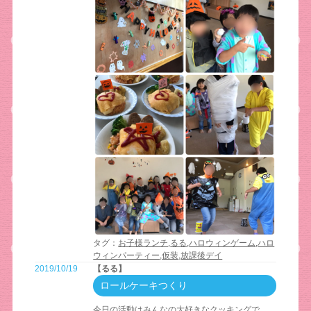
タグ：
お子様ランチ
,
るる
,
ハロウィンゲーム
,
ハロ
ウィンパーティー
,
仮装
,
放課後デイ
2019/10/19
【るる】
ロールケーキつくり
今日の活動はみんなの大好きなクッキングで