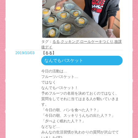
タグ：
るる
,
クッキング
,
ロールケーキつくり
,
放課
後デイ
2019/10/03
【るる】
なんでもバスケット
今日の活動は…
フルーツバスケット…
ではなく
なんでもバスケット！
予めフルーツの名前を決めておくのではなく、
質問をしてそれに当てはまる人が動いていきま
す。
「今日の朝、パンを食べた人？？」
「今日の朝、スッキリうんちの出た人？？」
「夕べよく眠れた人？？」
などなど…
みんなの生活習慣が丸わかりの質問が沢山でて
いました(笑)