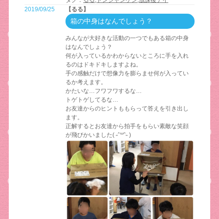
2019/09/25
【るる】
箱の中身はなんでしょう？
みんなが大好きな活動の一つでもある箱の中身
はなんでしょう？
何が入っているかわからないところに手を入れ
るのはドキドキしますよね。
手の感触だけで想像力を膨らませ何が入ってい
るか考えます。
かたいな…フワフワするな…
トゲトゲしてるな…
お友達からのヒントももらって答えを引き出し
ます。
正解するとお友達から拍手をもらい素敵な笑顔
が飛びかいました( ˶ˆ꒳ˆ˵ )