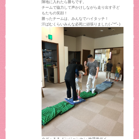
陣地に入れたら勝ちです。
チームで協力して声かけしながら走り出す子ど
もたちの笑顔！
勝ったチームは、みんなでハイタッチ！
汗ばむくらいみんな必死に頑張りました( ˶ˆ꒳ˆ˵ )
タグ：
るる
,
ドンジャンケン
,
放課後デイ