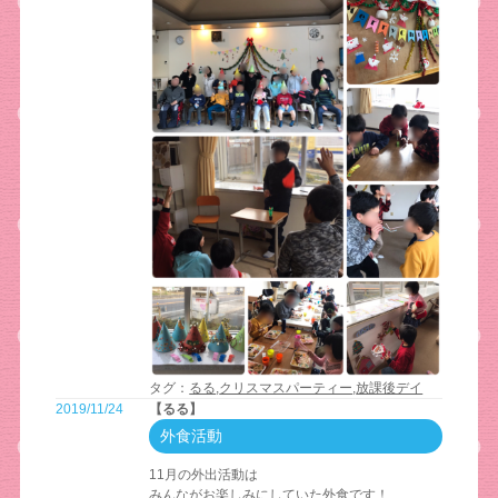
タグ：
るる
,
クリスマスパーティー
,
放課後デイ
2019/11/24
【るる】
外食活動
11月の外出活動は
みんながお楽しみにしていた外食です！