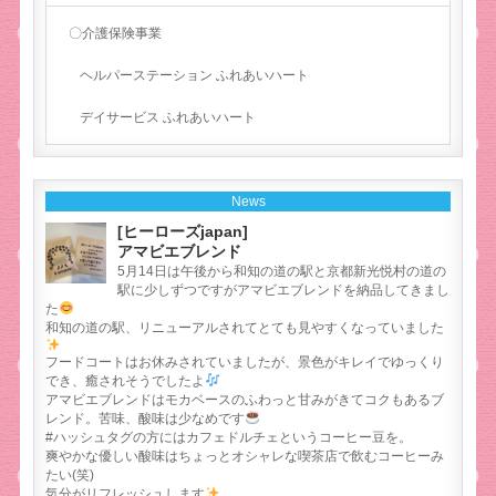
〇介護保険事業
ヘルパーステーション ふれあいハート
デイサービス ふれあいハート
News
[ヒーローズjapan]
アマビエブレンド
5月14日は午後から和知の道の駅と京都新光悦村の道の
駅に少しずつですがアマビエブレンドを納品してきまし
た
和知の道の駅、リニューアルされてとても見やすくなっていました
フードコートはお休みされていましたが、景色がキレイでゆっくり
でき、癒されそうでしたよ
アマビエブレンドはモカベースのふわっと甘みがきてコクもあるブ
レンド。苦味、酸味は少なめです
#ハッシュタグの方にはカフェドルチェというコーヒー豆を。
爽やかな優しい酸味はちょっとオシャレな喫茶店で飲むコーヒーみ
たい(笑)
気分がリフレッシュします