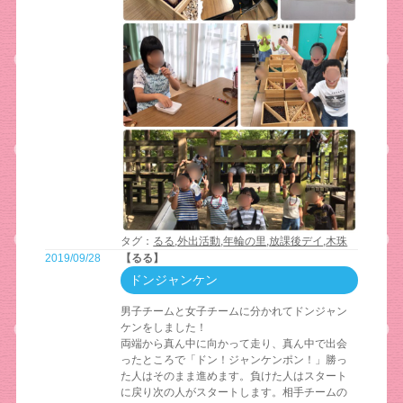
タグ：
るる
,
外出活動
,
年輪の里
,
放課後デイ
,
木珠
2019/09/28
【るる】
ドンジャンケン
男子チームと女子チームに分かれてドンジャン
ケンをしました！
両端から真ん中に向かって走り、真ん中で出会
ったところで「ドン！ジャンケンポン！」勝っ
た人はそのまま進めます。負けた人はスタート
に戻り次の人がスタートします。相手チームの