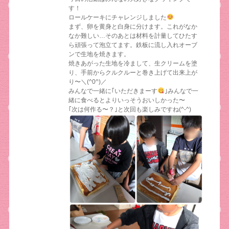
す！
ロールケーキにチャレンジしました
まず、卵を黄身と白身に分けます。これがなか
なか難しい…そのあとは材料を計量してひたす
ら頑張って泡立てます。鉄板に流し入れオーブ
ンで生地を焼きます。
焼きあがった生地を冷まして、生クリームを塗
り、手前からクルクルーと巻き上げて出来上が
り〜＼(^0^)／
みんなで一緒に｢いただきまーす
｣みんなで一
緒に食べるとよりいっそうおいしかった〜
｢次は何作る〜？｣と次回も楽しみですね(^-^)