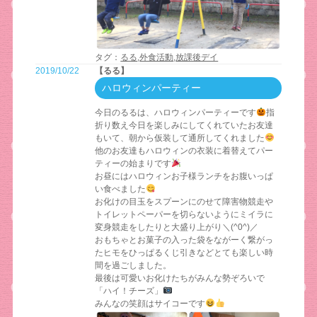
タグ：
るる
,
外食活動
,
放課後デイ
2019/10/22
【るる】
ハロウィンパーティー
今日のるるは、ハロウィンパーティーです
指
折り数え今日を楽しみにしてくれていたお友達
もいて、朝から仮装して通所してくれました
他のお友達もハロウィンの衣装に着替えてパー
ティーの始まりです
お昼にはハロウィンお子様ランチをお腹いっぱ
い食べました
お化けの目玉をスプーンにのせて障害物競走や
トイレットペーパーを切らないようにミイラに
変身競走をしたりと大盛り上がり＼(^0^)／
おもちゃとお菓子の入った袋をながーく繋がっ
たヒモをひっぱるくじ引きなどとても楽しい時
間を過ごしました。
最後は可愛いお化けたちがみんな勢ぞろいで
「ハイ！チーズ」
みんなの笑顔はサイコーです