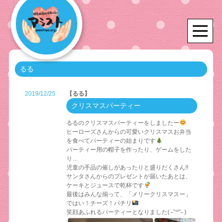
るる
2019/12/25
【るる】
クリスマスパーティー
るるのクリスマスパーティーをしましたー
ヒーローズさんからの可愛いクリスマスお弁当
を食べてパーティーの始まりです
パーティー用の帽子を作ったり、ゲームをした
り…
児童の手品の催しがあったりと盛りだくさん!!
サンタさんからのプレゼントが届いたあとは、
ケーキとジュースで乾杯です
最後はみんな揃って、「メリークリスマスー」
ではい！チーズ！パチリ
笑顔あふれるパーティーとなりました( ˶ˆ꒳ˆ˵ )