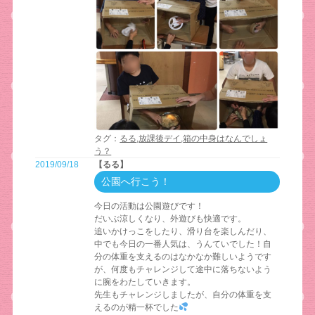
タグ：
るる
,
放課後デイ
,
箱の中身はなんでしょ
う？
2019/09/18
【るる】
公園へ行こう！
今日の活動は公園遊びです！
だいぶ涼しくなり、外遊びも快適です。
追いかけっこをしたり、滑り台を楽しんだり、
中でも今日の一番人気は、うんていでした！自
分の体重を支えるのはなかなか難しいようです
が、何度もチャレンジして途中に落ちないよう
に腕をわたしていきます。
先生もチャレンジしましたが、自分の体重を支
えるのが精一杯でした