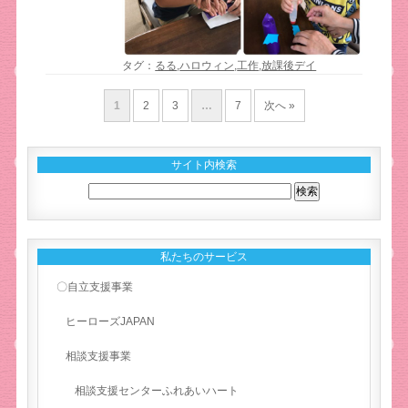
タグ：
るる
,
ハロウィン
,
工作
,
放課後デイ
1
2
3
…
7
次へ »
サイト内検索
私たちのサービス
〇自立支援事業
ヒーローズJAPAN
相談支援事業
相談支援センターふれあいハート