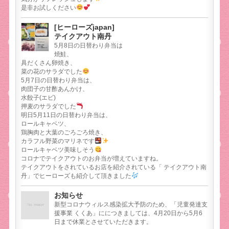
是非お試しください
[ヒーローズjapan]
テイクアウト南丹
5月8日の日替わり弁当は
焼鮭、
具だくさん卵焼き、
菜の花のサラダでした
5月7日の日替わり弁当は、
肉団子の甘酢あんかけ、
水餃子(エビ)
押麦のサラダでした
明日5月11日の日替わり弁当は、
ロールキャベツ、
鶏胸肉と大葉のごろごろ焼き、
カラフル野菜のマリネです
ロールキャベツ美味しそう
コロナでテイクアウトのお弁当が増えていますね。
テイクアウトをされているお店を紹介されている「 テイクアウト南
丹」でヒーローズも紹介して頂きました
お知らせ
新型コロナウィルス感染拡大予防のため、「児童発達支
援事業 くくあ」ににつきましては、4月20日から5月6
日まで休業とさせていただきます。