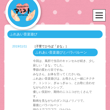
ふれあい音楽遊び
2019/11/11
［子育てひろば「まな」］
ふれあい音楽遊びとパラバルーン
今回は、風邪で当日のキャンセルが続き、少し
寂しい「まな」でした。
季節の変わり目ですね。
みなさん、お体を労ってくださいね。
ふれあい音楽遊びは、お母さんと一緒にチクチ
ク、トントン、ぎゅっぎゅっ、とお歌に合わせ
ながらのスキンシップ。
優しい笑顔や、期待のニコニコがたくさんで
す。
動画を見ながらのダンスはノリノリで。
最後にパラバルーン！
頭の上でフワフワ、ひらひら。