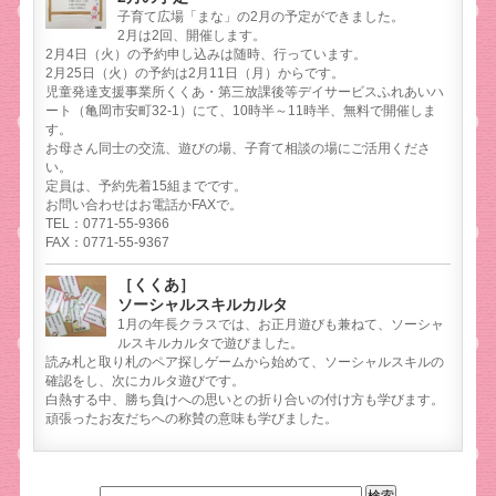
子育て広場「まな」の2月の予定ができました。
2月は2回、開催します。
2月4日（火）の予約申し込みは随時、行っています。
2月25日（火）の予約は2月11日（月）からです。
児童発達支援事業所くくあ・第三放課後等デイサービスふれあいハ
ート（亀岡市安町32-1）にて、10時半～11時半、無料で開催しま
す。
お母さん同士の交流、遊びの場、子育て相談の場にご活用くださ
い。
定員は、予約先着15組までです。
お問い合わせはお電話かFAXで。
TEL：0771-55-9366
FAX：0771-55-9367
［くくあ］
ソーシャルスキルカルタ
1月の年長クラスでは、お正月遊びも兼ねて、ソーシャ
ルスキルカルタで遊びました。
読み札と取り札のペア探しゲームから始めて、ソーシャルスキルの
確認をし、次にカルタ遊びです。
白熱する中、勝ち負けへの思いとの折り合いの付け方も学びます。
頑張ったお友だちへの称賛の意味も学びました。