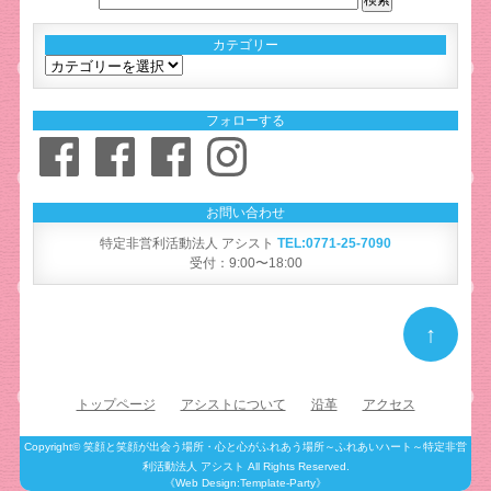
カテゴリー
カ
テ
ゴ
フォローする
リ
Facebook
Facebook
Facebook
Instagram
ー
お問い合わせ
特定非営利活動法人 アシスト
TEL:0771-25-7090
受付：9:00〜18:00
↑
トップページ
アシストについて
沿革
アクセス
Copyright©
笑顔と笑顔が出会う場所・心と心がふれあう場所～ふれあいハート～特定非営
利活動法人 アシスト
All Rights Reserved.
《Web Design:Template-Party》