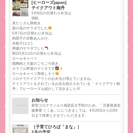
[ヒーローズjapan]
テイクアウト南丹
5月8日の日替わり弁当は
焼鮭、
具だくさん卵焼き、
菜の花のサラダでした
5月7日の日替わり弁当は、
肉団子の甘酢あんかけ、
水餃子(エビ)
押麦のサラダでした
明日5月11日の日替わり弁当は、
ロールキャベツ、
鶏胸肉と大葉のごろごろ焼き、
カラフル野菜のマリネです
ロールキャベツ美味しそう
コロナでテイクアウトのお弁当が増えていますね。
テイクアウトをされているお店を紹介されている「 テイクアウト南
丹」でヒーローズも紹介して頂きました
お知らせ
新型コロナウィルス感染拡大予防のため、「児童発達支
援事業 くくあ」ににつきましては、4月20日から5月6
日まで休業とさせていただきます。
［子育てひろば「まな」］
2月の予定