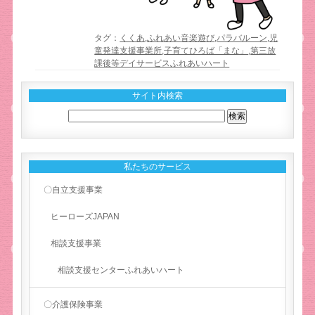
タグ：
くくあ
,
ふれあい音楽遊び
,
パラバルーン
,
児
童発達支援事業所
,
子育てひろば「まな」
,
第三放
課後等デイサービスふれあいハート
サイト内検索
私たちのサービス
〇自立支援事業
ヒーローズJAPAN
相談支援事業
相談支援センターふれあいハート
〇介護保険事業