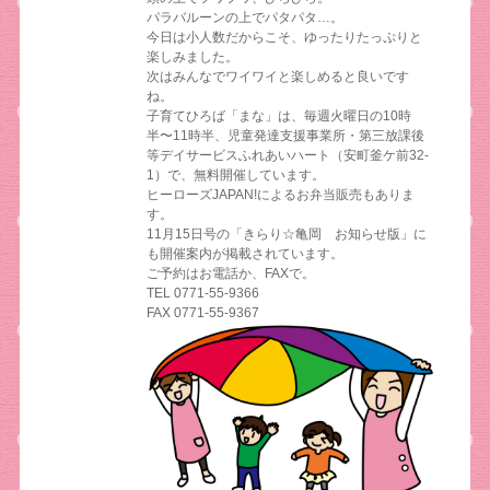
パラバルーンの上でパタパタ…。
今日は小人数だからこそ、ゆったりたっぷりと
楽しみました。
次はみんなでワイワイと楽しめると良いです
ね。
子育てひろば「まな」は、毎週火曜日の10時
半〜11時半、児童発達支援事業所・第三放課後
等デイサービスふれあいハート（安町釜ケ前32-
1）で、無料開催しています。
ヒーローズJAPAN!によるお弁当販売もありま
す。
11月15日号の「きらり☆亀岡 お知らせ版」に
も開催案内が掲載されています。
ご予約はお電話か、FAXで。
TEL 0771-55-9366
FAX 0771-55-9367