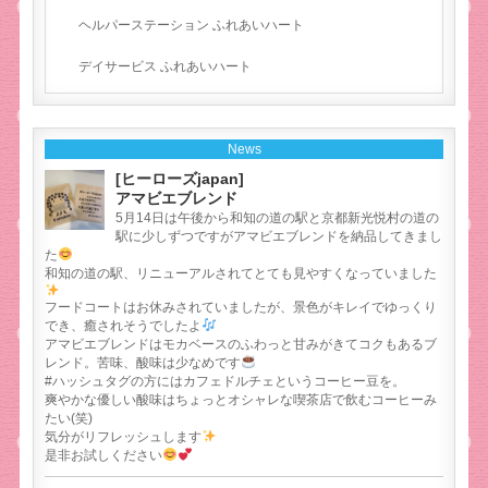
ヘルパーステーション ふれあいハート
デイサービス ふれあいハート
News
[ヒーローズjapan]
アマビエブレンド
5月14日は午後から和知の道の駅と京都新光悦村の道の
駅に少しずつですがアマビエブレンドを納品してきまし
た
和知の道の駅、リニューアルされてとても見やすくなっていました
フードコートはお休みされていましたが、景色がキレイでゆっくり
でき、癒されそうでしたよ
アマビエブレンドはモカベースのふわっと甘みがきてコクもあるブ
レンド。苦味、酸味は少なめです
#ハッシュタグの方にはカフェドルチェというコーヒー豆を。
爽やかな優しい酸味はちょっとオシャレな喫茶店で飲むコーヒーみ
たい(笑)
気分がリフレッシュします
是非お試しください