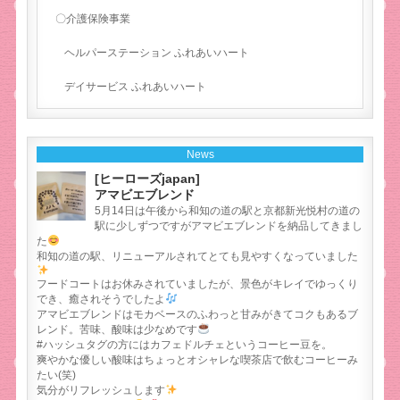
〇介護保険事業
ヘルパーステーション ふれあいハート
デイサービス ふれあいハート
News
[ヒーローズjapan]
アマビエブレンド
5月14日は午後から和知の道の駅と京都新光悦村の道の
駅に少しずつですがアマビエブレンドを納品してきまし
た
和知の道の駅、リニューアルされてとても見やすくなっていました
フードコートはお休みされていましたが、景色がキレイでゆっくり
でき、癒されそうでしたよ
アマビエブレンドはモカベースのふわっと甘みがきてコクもあるブ
レンド。苦味、酸味は少なめです
#ハッシュタグの方にはカフェドルチェというコーヒー豆を。
爽やかな優しい酸味はちょっとオシャレな喫茶店で飲むコーヒーみ
たい(笑)
気分がリフレッシュします