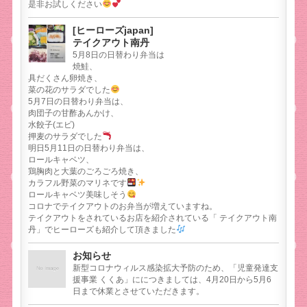
是非お試しください
[ヒーローズjapan]
テイクアウト南丹
5月8日の日替わり弁当は
焼鮭、
具だくさん卵焼き、
菜の花のサラダでした
5月7日の日替わり弁当は、
肉団子の甘酢あんかけ、
水餃子(エビ)
押麦のサラダでした
明日5月11日の日替わり弁当は、
ロールキャベツ、
鶏胸肉と大葉のごろごろ焼き、
カラフル野菜のマリネです
ロールキャベツ美味しそう
コロナでテイクアウトのお弁当が増えていますね。
テイクアウトをされているお店を紹介されている「 テイクアウト南
丹」でヒーローズも紹介して頂きました
お知らせ
新型コロナウィルス感染拡大予防のため、「児童発達支
援事業 くくあ」ににつきましては、4月20日から5月6
日まで休業とさせていただきます。