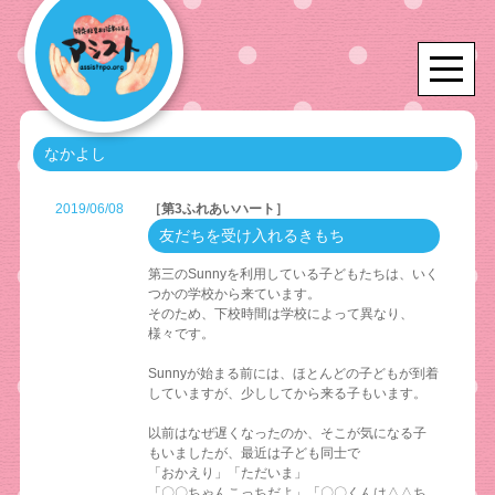
なかよし
2019/06/08
［第3ふれあいハート］
友だちを受け入れるきもち
第三のSunnyを利用している子どもたちは、いく
つかの学校から来ています。
そのため、下校時間は学校によって異なり、
様々です。
Sunnyが始まる前には、ほとんどの子どもが到着
していますが、少ししてから来る子もいます。
以前はなぜ遅くなったのか、そこが気になる子
もいましたが、最近は子ども同士で
「おかえり」「ただいま」
「〇〇ちゃんこっちだよ」「〇〇くんは△△ち