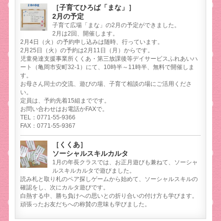
［子育てひろば「まな」］
2月の予定
子育て広場「まな」の2月の予定ができました。
2月は2回、開催します。
2月4日（火）の予約申し込みは随時、行っています。
2月25日（火）の予約は2月11日（月）からです。
児童発達支援事業所くくあ・第三放課後等デイサービスふれあいハ
ート（亀岡市安町32-1）にて、10時半～11時半、無料で開催しま
す。
お母さん同士の交流、遊びの場、子育て相談の場にご活用くださ
い。
定員は、予約先着15組までです。
お問い合わせはお電話かFAXで。
TEL：0771-55-9366
FAX：0771-55-9367
［くくあ］
ソーシャルスキルカルタ
1月の年長クラスでは、お正月遊びも兼ねて、ソーシャ
ルスキルカルタで遊びました。
読み札と取り札のペア探しゲームから始めて、ソーシャルスキルの
確認をし、次にカルタ遊びです。
白熱する中、勝ち負けへの思いとの折り合いの付け方も学びます。
頑張ったお友だちへの称賛の意味も学びました。