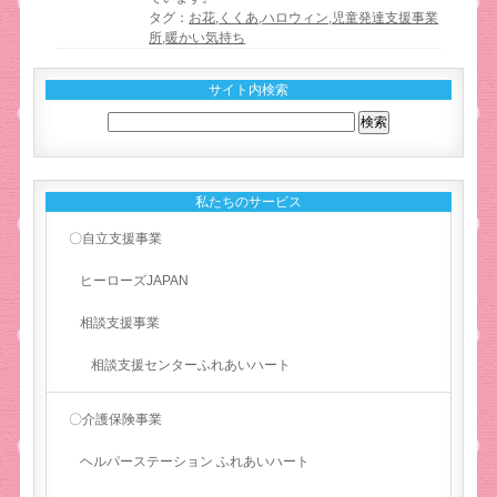
タグ：
お花
,
くくあ
,
ハロウィン
,
児童発達支援事業
所
,
暖かい気持ち
サイト内検索
私たちのサービス
〇自立支援事業
ヒーローズJAPAN
相談支援事業
相談支援センターふれあいハート
〇介護保険事業
ヘルパーステーション ふれあいハート