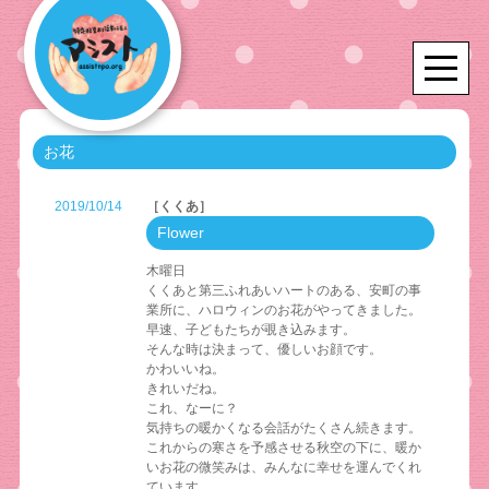
お花
2019/10/14
［くくあ］
Flower
木曜日
くくあと第三ふれあいハートのある、安町の事
業所に、ハロウィンのお花がやってきました。
早速、子どもたちが覗き込みます。
そんな時は決まって、優しいお顔です。
かわいいね。
きれいだね。
これ、なーに？
気持ちの暖かくなる会話がたくさん続きます。
これからの寒さを予感させる秋空の下に、暖か
いお花の微笑みは、みんなに幸せを運んでくれ
ています。