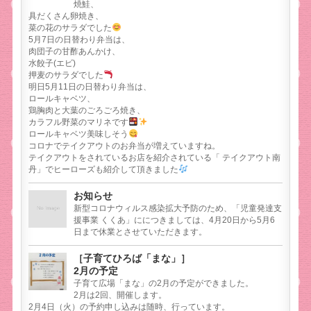
焼鮭、
具だくさん卵焼き、
菜の花のサラダでした
5月7日の日替わり弁当は、
肉団子の甘酢あんかけ、
水餃子(エビ)
押麦のサラダでした
明日5月11日の日替わり弁当は、
ロールキャベツ、
鶏胸肉と大葉のごろごろ焼き、
カラフル野菜のマリネです
ロールキャベツ美味しそう
コロナでテイクアウトのお弁当が増えていますね。
テイクアウトをされているお店を紹介されている「 テイクアウト南
丹」でヒーローズも紹介して頂きました
お知らせ
新型コロナウィルス感染拡大予防のため、「児童発達支
援事業 くくあ」ににつきましては、4月20日から5月6
日まで休業とさせていただきます。
［子育てひろば「まな」］
2月の予定
子育て広場「まな」の2月の予定ができました。
2月は2回、開催します。
2月4日（火）の予約申し込みは随時、行っています。