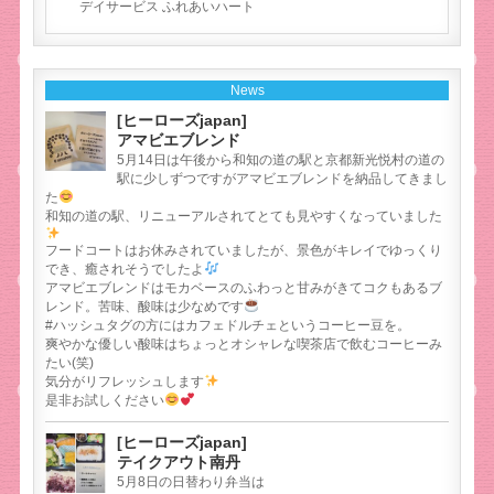
デイサービス ふれあいハート
News
[ヒーローズjapan]
アマビエブレンド
5月14日は午後から和知の道の駅と京都新光悦村の道の
駅に少しずつですがアマビエブレンドを納品してきまし
た
和知の道の駅、リニューアルされてとても見やすくなっていました
フードコートはお休みされていましたが、景色がキレイでゆっくり
でき、癒されそうでしたよ
アマビエブレンドはモカベースのふわっと甘みがきてコクもあるブ
レンド。苦味、酸味は少なめです
#ハッシュタグの方にはカフェドルチェというコーヒー豆を。
爽やかな優しい酸味はちょっとオシャレな喫茶店で飲むコーヒーみ
たい(笑)
気分がリフレッシュします
是非お試しください
[ヒーローズjapan]
テイクアウト南丹
5月8日の日替わり弁当は