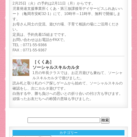
2月25日（火）の予約は2月11日（月）からです。
児童発達支援事業所くくあ・第三放課後等デイサービスふれあいハ
ート（亀岡市安町32-1）にて、10時半～11時半、無料で開催しま
す。
お母さん同士の交流、遊びの場、子育て相談の場にご活用くださ
い。
定員は、予約先着15組までです。
お問い合わせはお電話かFAXで。
TEL：0771-55-9366
FAX：0771-55-9367
［くくあ］
ソーシャルスキルカルタ
1月の年長クラスでは、お正月遊びも兼ねて、ソーシャ
ルスキルカルタで遊びました。
読み札と取り札のペア探しゲームから始めて、ソーシャルスキルの
確認をし、次にカルタ遊びです。
白熱する中、勝ち負けへの思いとの折り合いの付け方も学びます。
頑張ったお友だちへの称賛の意味も学びました。
カテゴリー