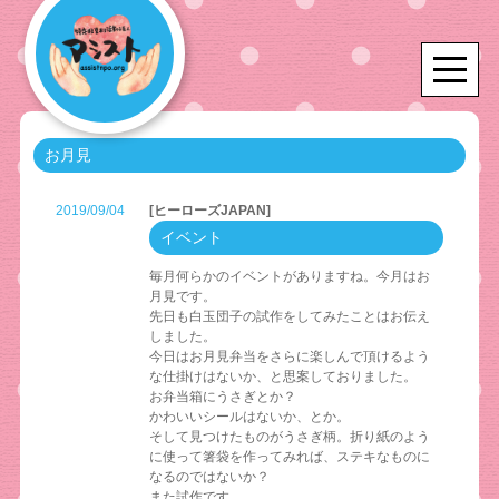
お月見
2019/09/04
[ヒーローズJAPAN]
イベント
毎月何らかのイベントがありますね。今月はお
月見です。
先日も白玉団子の試作をしてみたことはお伝え
しました。
今日はお月見弁当をさらに楽しんで頂けるよう
な仕掛けはないか、と思案しておりました。
お弁当箱にうさぎとか？
かわいいシールはないか、とか。
そして見つけたものがうさぎ柄。折り紙のよう
に使って箸袋を作ってみれば、ステキなものに
なるのではないか？
また試作です。