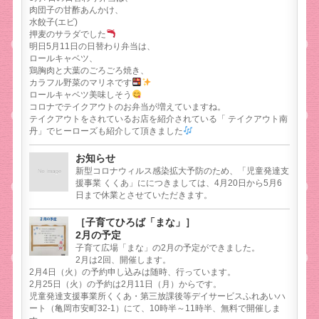
肉団子の甘酢あんかけ、
水餃子(エビ)
押麦のサラダでした
明日5月11日の日替わり弁当は、
ロールキャベツ、
鶏胸肉と大葉のごろごろ焼き、
カラフル野菜のマリネです
ロールキャベツ美味しそう
コロナでテイクアウトのお弁当が増えていますね。
テイクアウトをされているお店を紹介されている「 テイクアウト南
丹」でヒーローズも紹介して頂きました
お知らせ
新型コロナウィルス感染拡大予防のため、「児童発達支
援事業 くくあ」ににつきましては、4月20日から5月6
日まで休業とさせていただきます。
［子育てひろば「まな」］
2月の予定
子育て広場「まな」の2月の予定ができました。
2月は2回、開催します。
2月4日（火）の予約申し込みは随時、行っています。
2月25日（火）の予約は2月11日（月）からです。
児童発達支援事業所くくあ・第三放課後等デイサービスふれあいハ
ート（亀岡市安町32-1）にて、10時半～11時半、無料で開催しま