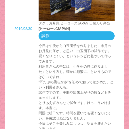
タグ：
お月見
,
ヒーローズJAPAN
,
日替わり弁当
2019/08/30
[ヒーローズJAPAN]
試作
今日は午後から白玉団子を作りました。来月の
お月見に何か、と思い、白玉団子の試作です。
硬くなりにくい、というレシピに基づいて作っ
てみます。
利用者さんの中には「小学生の時に作りまし
た」という方も。確かに頻繁に、というもので
はないですね。
“耳たぶの柔らかさ”を初めて触って確かめた、と
いう利用者さんも。
試作ですので、手順や出来上がりの数などもチ
ェックします。
とりあえずみんなで試食です。けっこういけま
す。本当に。
問題は明日です。時間を置いても硬くなりにく
い、を確認せねばなりません。
今日はそこを楽しみにしつつ、明日を迎えたい
と思います。