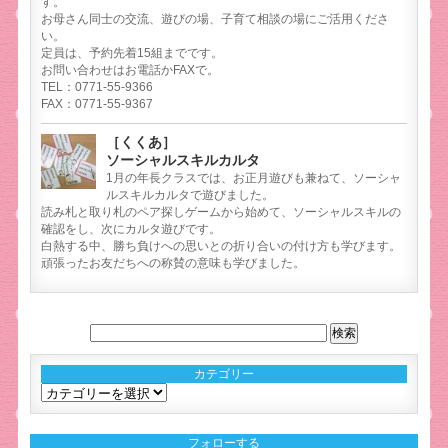
す。
お母さん同士の交流、遊びの場、子育て相談の場にご活用くださ
い。
定員は、予約先着15組までです。
お問い合わせはお電話かFAXで。
TEL：0771-55-9366
FAX：0771-55-9367
［くくあ］
ソーシャルスキルカルタ
1月の年長クラスでは、お正月遊びも兼ねて、ソーシャ
ルスキルカルタで遊びました。
読み札と取り札のペア探しゲームから始めて、ソーシャルスキルの
確認をし、次にカルタ遊びです。
白熱する中、勝ち負けへの思いとの折り合いの付け方も学びます。
頑張ったお友だちへの称賛の意味も学びました。
カテゴリー
カ
テ
ゴ
フォローする
リ