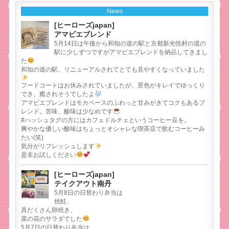
News
[ヒーローズjapan]
アマビエブレンド
5月14日は午後から和知の道の駅と京都新光悦村の道の
駅に少しずつですがアマビエブレンドを納品してきまし
た
和知の道の駅、リニューアルされてとても見やすくなっていました
フードコートはお休みされていましたが、景色がキレイでゆっくり
でき、癒されそうでしたよ
アマビエブレンドはモカベースのふわっと甘みがきてコクもあるブ
レンド。苦味、酸味は少なめです
#ハッシュタグの方にはカフェドルチェというコーヒー豆を。
爽やかな優しい酸味はちょっとオシャレな喫茶店で飲むコーヒーみ
たい(笑)
気分がリフレッシュします
是非お試しください
[ヒーローズjapan]
テイクアウト南丹
5月8日の日替わり弁当は
焼鮭、
具だくさん卵焼き、
菜の花のサラダでした
5月7日の日替わり弁当は、