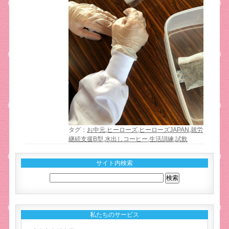
タグ：
お中元
,
ヒーローズ
,
ヒーローズJAPAN
,
就労
継続支援B型
,
水出しコーヒー
,
生活訓練
,
試飲
サイト内検索
私たちのサービス