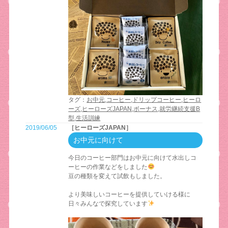
タグ：
お中元
,
コーヒー
,
ドリップコーヒー
,
ヒーロ
ーズ
,
ヒーローズJAPAN
,
ボーナス
,
就労継続支援B
型
,
生活訓練
2019/06/05
［ヒーローズJAPAN］
お中元に向けて
今日のコーヒー部門はお中元に向けて水出しコ
ーヒーの作業などをしました
豆の種類を変えて試飲もしました。
より美味しいコーヒーを提供していける様に
日々みんなで探究しています