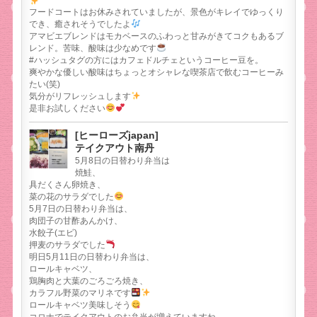
フードコートはお休みされていましたが、景色がキレイでゆっくり
でき、癒されそうでしたよ
アマビエブレンドはモカベースのふわっと甘みがきてコクもあるブ
レンド。苦味、酸味は少なめです
#ハッシュタグの方にはカフェドルチェというコーヒー豆を。
爽やかな優しい酸味はちょっとオシャレな喫茶店で飲むコーヒーみ
たい(笑)
気分がリフレッシュします
是非お試しください
[ヒーローズjapan]
テイクアウト南丹
5月8日の日替わり弁当は
焼鮭、
具だくさん卵焼き、
菜の花のサラダでした
5月7日の日替わり弁当は、
肉団子の甘酢あんかけ、
水餃子(エビ)
押麦のサラダでした
明日5月11日の日替わり弁当は、
ロールキャベツ、
鶏胸肉と大葉のごろごろ焼き、
カラフル野菜のマリネです
ロールキャベツ美味しそう
コロナでテイクアウトのお弁当が増えていますね。