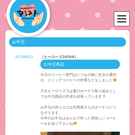
お中元
2019/06/11
［ヒーローズJAPAN］
お中元商品
今日のコーヒー部門はいつもの様に生豆の選別
や、ドリップコーヒーの作業などをしました
只今ヒーローズでは夏のボーナス取り組みとし
てお中元商品の作成を頑張っています
お中元の売り上げは利用者さんのボーナスにつ
ながります。
今年のお中元はみんなで作った美味しいコーヒ
ーをお送り下さいね