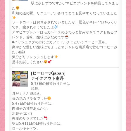
駅に少しずつですがアマビエブレンドを納品してきまし
た
和知の道の駅、リニューアルされてとても見やすくなっていました
フードコートはお休みされていましたが、景色がキレイでゆっくり
でき、癒されそうでしたよ
アマビエブレンドはモカベースのふわっと甘みがきてコクもあるブ
レンド。苦味、酸味は少なめです
#ハッシュタグの方にはカフェドルチェというコーヒー豆を。
爽やかな優しい酸味はちょっとオシャレな喫茶店で飲むコーヒーみ
たい(笑)
気分がリフレッシュします
是非お試しください
[ヒーローズjapan]
テイクアウト南丹
5月8日の日替わり弁当は
焼鮭、
具だくさん卵焼き、
菜の花のサラダでした
5月7日の日替わり弁当は、
肉団子の甘酢あんかけ、
水餃子(エビ)
押麦のサラダでした
明日5月11日の日替わり弁当は、
ロールキャベツ、