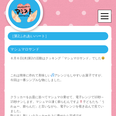
［第2ふれあいハート］
マシュマロサンド
６月６日(木)第2の活動はクッキング「マシュマロサンド」でした
これは簡単に作れて美味しい
アレンジもしやすいお菓子ですが、
今回は一番シンプルな物にしました。
クラッカーをお皿に並べてマシュマロ乗せて、電子レンジで10秒～
15秒チンします。マシュマロ凄く膨らむんですよ
子どもたち「う
わぁー、膨らんだ」と言いながら、電子レンジを覗き込んで見てい
ました。
取り出し新しいクラッカーを上に乗せたら完成です。