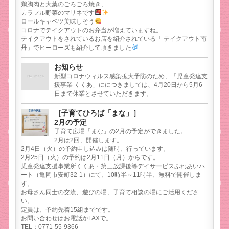
鶏胸肉と大葉のごろごろ焼き、
カラフル野菜のマリネです
ロールキャベツ美味しそう
コロナでテイクアウトのお弁当が増えていますね。
テイクアウトをされているお店を紹介されている「 テイクアウト南
丹」でヒーローズも紹介して頂きました
お知らせ
新型コロナウィルス感染拡大予防のため、「児童発達支
援事業 くくあ」ににつきましては、4月20日から5月6
日まで休業とさせていただきます。
［子育てひろば「まな」］
2月の予定
子育て広場「まな」の2月の予定ができました。
2月は2回、開催します。
2月4日（火）の予約申し込みは随時、行っています。
2月25日（火）の予約は2月11日（月）からです。
児童発達支援事業所くくあ・第三放課後等デイサービスふれあいハ
ート（亀岡市安町32-1）にて、10時半～11時半、無料で開催しま
す。
お母さん同士の交流、遊びの場、子育て相談の場にご活用くださ
い。
定員は、予約先着15組までです。
お問い合わせはお電話かFAXで。
TEL：0771-55-9366