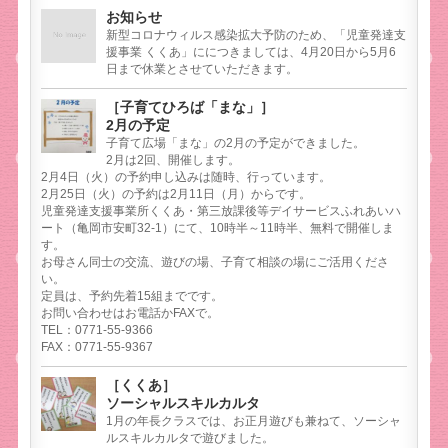
お知らせ
新型コロナウィルス感染拡大予防のため、「児童発達支
援事業 くくあ」ににつきましては、4月20日から5月6
日まで休業とさせていただきます。
［子育てひろば「まな」］
2月の予定
子育て広場「まな」の2月の予定ができました。
2月は2回、開催します。
2月4日（火）の予約申し込みは随時、行っています。
2月25日（火）の予約は2月11日（月）からです。
児童発達支援事業所くくあ・第三放課後等デイサービスふれあいハ
ート（亀岡市安町32-1）にて、10時半～11時半、無料で開催しま
す。
お母さん同士の交流、遊びの場、子育て相談の場にご活用くださ
い。
定員は、予約先着15組までです。
お問い合わせはお電話かFAXで。
TEL：0771-55-9366
FAX：0771-55-9367
［くくあ］
ソーシャルスキルカルタ
1月の年長クラスでは、お正月遊びも兼ねて、ソーシャ
ルスキルカルタで遊びました。