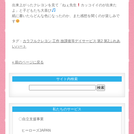
出来上がったクレヨンを見て「ねぇ先生
カッコイイのが出来た
よ」と子どもたち大喜び
紙に書いたらどんな色になったのか、また感想を聞くのが楽しみで
す
タグ：
カラフルクレヨン
,
工作
,
放課後等デイサービス
,
第2
,
第2ふれあ
いハート
« 前のページに戻る
サイト内検索
私たちのサービス
〇自立支援事業
ヒーローズJAPAN