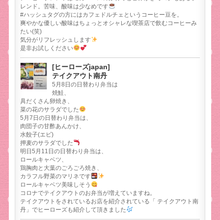
レンド。苦味、酸味は少なめです
#ハッシュタグの方にはカフェドルチェというコーヒー豆を。
爽やかな優しい酸味はちょっとオシャレな喫茶店で飲むコーヒーみ
たい(笑)
気分がリフレッシュします
是非お試しください
[ヒーローズjapan]
テイクアウト南丹
5月8日の日替わり弁当は
焼鮭、
具だくさん卵焼き、
菜の花のサラダでした
5月7日の日替わり弁当は、
肉団子の甘酢あんかけ、
水餃子(エビ)
押麦のサラダでした
明日5月11日の日替わり弁当は、
ロールキャベツ、
鶏胸肉と大葉のごろごろ焼き、
カラフル野菜のマリネです
ロールキャベツ美味しそう
コロナでテイクアウトのお弁当が増えていますね。
テイクアウトをされているお店を紹介されている「 テイクアウト南
丹」でヒーローズも紹介して頂きました