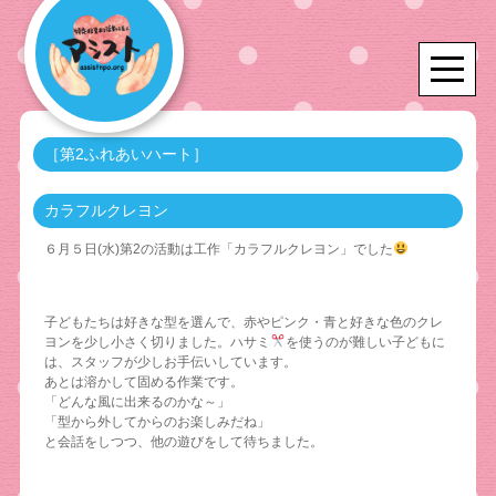
［第2ふれあいハート］
カラフルクレヨン
６月５日(水)第2の活動は工作「カラフルクレヨン」でした
子どもたちは好きな型を選んで、赤やピンク・青と好きな色のクレ
ヨンを少し小さく切りました。ハサミ
を使うのが難しい子どもに
は、スタッフが少しお手伝いしています。
あとは溶かして固める作業です。
「どんな風に出来るのかな～」
「型から外してからのお楽しみだね」
と会話をしつつ、他の遊びをして待ちました。